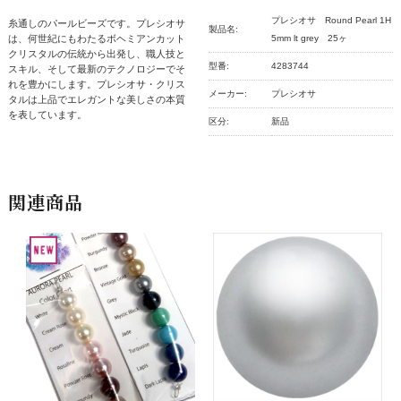
プレシオサ Round Pearl 1H
糸通しのパールビーズです。プレシオサ
製品名:
は、何世紀にもわたるボヘミアンカット
5mm lt grey 25ヶ
クリスタルの伝統から出発し、職人技と
型番:
4283744
スキル、そして最新のテクノロジーでそ
れを豊かにします。プレシオサ・クリス
メーカー:
プレシオサ
タルは上品でエレガントな美しさの本質
を表しています。
区分:
新品
関連商品