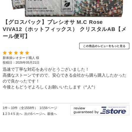
【グロスパック】プレシオサ M.C Rose
VIVA12（ホットフィックス） クリスタルAB【メ
ール便可】
新体操レオタード職人 様
投稿日：2026年05月21日
迅速で丁寧な対応をありがとうございました！
高価なストーンですので、安心できる会社から購ら購入したかった
ので良かったです！
今後ともどうぞよろしくお願いいたします（^人^）
1件～10件（全1558件） 1/156ページ
1
2
3
4
5
次へ
次の5ページへ
最後へ