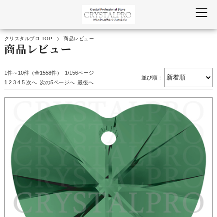
クリスタルプロ TOP
商品レビュー
商品レビュー
1件～10件（全1558件） 1/156ページ
並び順：
1
2
3
4
5
次へ
次の5ページへ
最後へ