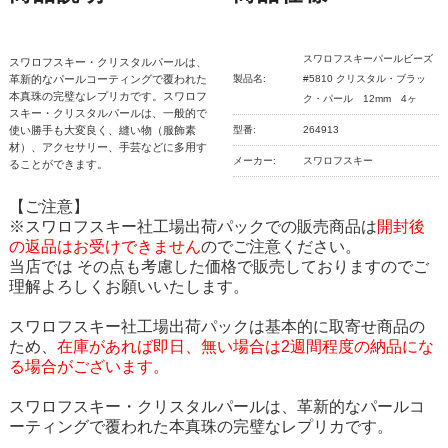
スワロフスキーパールビーズ
スワロフスキー・クリスタルパールは、
革新的なパールコーティングで覆われた
製品名:
#5810 クリスタル・ブラッ
本真珠の完璧なレプリカです。スワロフ
ク・パール 12mm 4ヶ
スキー・クリスタルパールは、一般的で
使い勝手も大変良く、縫い物（服飾素
型番:
264913
材）、アクセサリー、手芸などに多用す
メーカー:
スワロフスキー
ることができます。
【ご注意】
※スワロフスキー社工場出荷パックでの販売商品は
開封後
の返品はお受けできません
のでご注意ください。
当店では その点も考慮した価格で販売しておりますのでご
理解よろしくお願いいたします。
スワロフスキー社工場出荷パックは基本的に取寄せ商品の
ため、
在庫があれば即日、無い場合は2週間程度の納品にな
る場合がございます。
スワロフスキー・クリスタルパールは、革新的なパールコ
ーティングで覆われた本真珠の完璧なレプリカです。