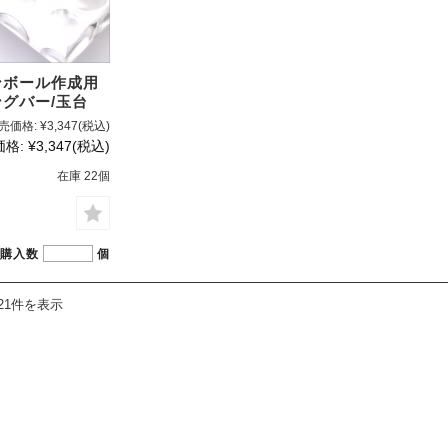
ンボール作成用
グバー/玉台
売価格:
¥3,347
(税込)
価格:
¥3,347
(税込)
在庫 22個
購入数
個
21件を表示