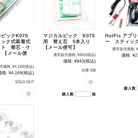
ルピックK07S
マジカルピック K07S
HotFix アプ
ノック式吸着式
用 替え芯 5本入り
ー スティック
ット 替芯・ケ
【メール便可】
通常販売価格:
 【メール便
通常販売価格:
¥843
(税込)
価格:
¥2
価格:
¥843
(税込)
売価格:
¥4,169
(税込)
在庫 3個
価格:
¥4,169
(税込)
SOLD OUT
購入数
購入数
個