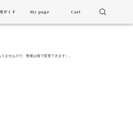
用ガイド
My page
Cart
用ガイド
・お届けに
ついて
ありませんので、数量は後で変更できます）。
方法につい
て
・交換につ
いて
ランクアッ
度について
ミア割（大
引）につい