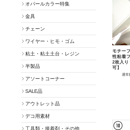
オパールカラー特集
金具
チェーン
ワイヤー・ヒモ・ゴム
モチー
粘土・粘土土台・レジン
性粘着
2枚入り
半製品
可】
通常
アソートコーナー
SALE品
アウトレット品
デコ用素材
工具類・接着剤・その他