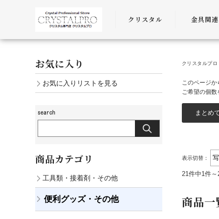
クリスタル
金具関連
SWAROVSKI
金具
お気に入り
クリスタルプロ 
PRECIOSA
チェーン
お気に入りリストを見る
このページか
AURORA
ﾜｲﾔｰ・ﾋﾓ・
ご希望の個数
商品カテゴリ
表示切替：
21件中1件～
工具類・接着剤・その他
商品一
便利グッズ・その他