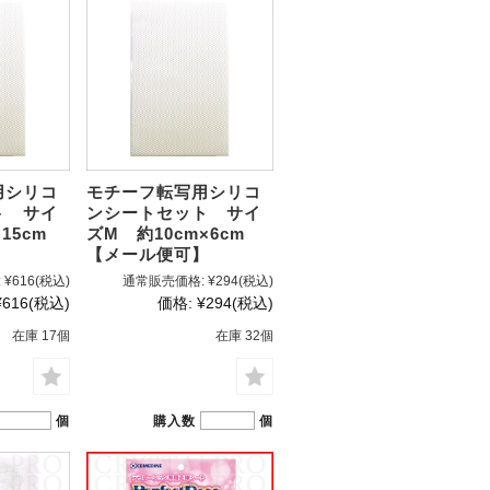
用シリコ
モチーフ転写用シリコ
ト サイ
ンシートセット サイ
15cm
ズM 約10cm×6cm
】
【メール便可】
:
¥616
(税込)
通常販売価格:
¥294
(税込)
¥616
(税込)
価格:
¥294
(税込)
在庫 17個
在庫 32個
個
購入数
個