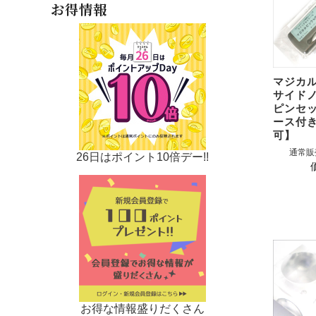
お得情報
マジカ
サイド
ピンセ
ース付き
可】
通常販
26日はポイント10倍デー!!
お得な情報盛りだくさん