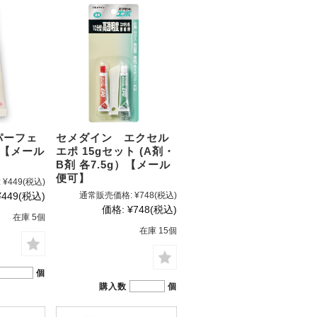
て
ーン・サイ
ズ表
パーフェ
セメダイン エクセル
l【メール
エポ 15gセット (A剤・
B剤 各7.5g）【メール
便可】
:
¥449
(税込)
¥449
(税込)
通常販売価格:
¥748
(税込)
価格:
¥748
(税込)
在庫 5個
在庫 15個
個
購入数
個