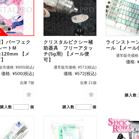
製】パーフェク
クリスタルピクシー補
ラインストー
コシートM
助器具 フリーアタッ
ール 【メール
×120mm 【メ
チ(5g用) 【メール便
通常販売価格
可】
可】
価格:
販売価格:
¥800
(税込)
通常販売価格:
¥572
(税込)
価格:
¥500
(税込)
価格:
¥572
(税込)
在庫 7個
在庫 21個
購入数
購入数
個
購入数
個