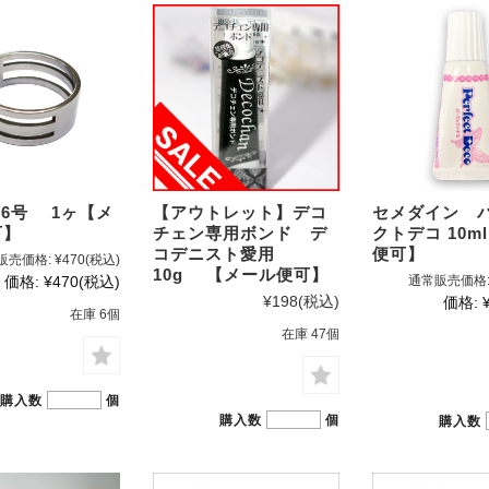
スト
16号 1ヶ【メ
【アウトレット】デコ
セメダイン 
可】
チェン専用ボンド デ
クトデコ 10m
コデニスト愛用
便可】
販売価格:
¥470
(税込)
10g 【メール便可】
価格:
¥470
(税込)
通常販売価格
¥198
(税込)
価格:
在庫 6個
在庫 47個
購入数
個
購入数
個
購入数