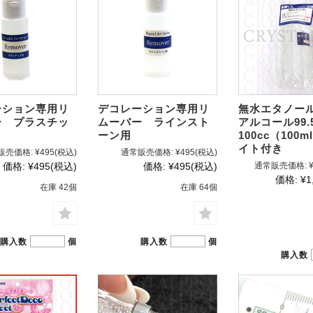
ーション専用リ
デコレーション専用リ
無水エタノール
ー プラスチッ
ムーバー ラインスト
アルコール9
ーン用
100cc（100
イト付き
販売価格:
¥495
(税込)
通常販売価格:
¥495
(税込)
価格:
¥495
(税込)
価格:
¥495
(税込)
通常販売価格:
価格:
¥1
在庫 42個
在庫 64個
購入数
個
購入数
個
購入数