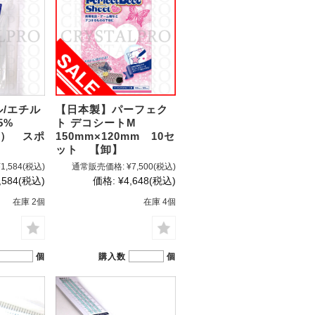
/エチル
【日本製】パーフェク
9.5%
ト デコシートM
ml） スポ
150mm×120mm 10セ
ット 【卸】
¥1,584
(税込)
通常販売価格:
¥7,500
(税込)
,584
(税込)
価格:
¥4,648
(税込)
在庫 2個
在庫 4個
個
購入数
個