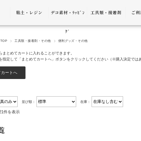
粘土・レジン
デコ素材・ﾗｯﾋﾟﾝ
工具類・接着剤
ご利
粘土・粘土土台
デコ素材
ピンセット
ご利
ｸﾞ
TOP
工具類・接着剤・その他
便利グッズ・その他
レジン
ﾗｯﾋﾟﾝｸﾞ雑貨
アプリケーター
送料
らまとめてカートに入れることができます。
ｺﾞﾑ
ヤットコ・ニッ
を指定して「まとめてカートへ」ボタンをクリックしてください（※購入決定では
パー
決済
接着剤・リムー
バー
返品
ケース・トレー
並び順：
在庫：
会員
便利グッズ・そ
21件を表示
プ制
の他
プレ
覧
書籍・レシピ
口割