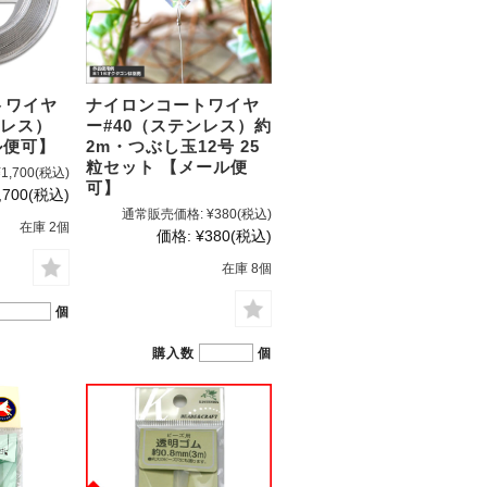
トワイヤ
ナイロンコートワイヤ
ンレス）
ー#40（ステンレス）約
ル便可】
2m・つぶし玉12号 25
粒セット 【メール便
¥1,700
(税込)
可】
,700
(税込)
通常販売価格:
¥380
(税込)
在庫 2個
価格:
¥380
(税込)
在庫 8個
個
購入数
個