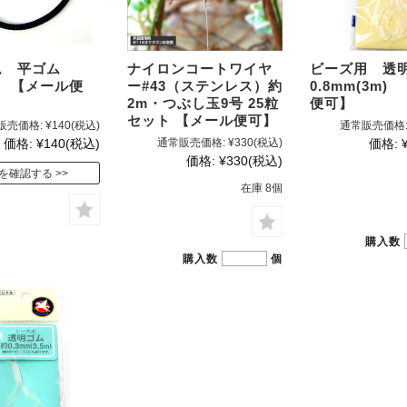
ム 平ゴム
ナイロンコートワイヤ
ビーズ用 透明
ヶ 【メール便
ー#43（ステンレス）約
0.8mm(3m
2m・つぶし玉9号 25粒
便可】
セット 【メール便可】
販売価格:
¥140
(税込)
通常販売価格
価格:
¥140
(税込)
通常販売価格:
¥330
(税込)
価格:
価格:
¥330
(税込)
を確認する
在庫 8個
購入数
購入数
個