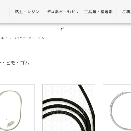
粘土・レジン
デコ素材・ﾗｯﾋﾟﾝ
工具類・接着剤
ご利
粘土・粘土土台
デコ素材
ピンセット
ご利
ｸﾞ
TOP
ワイヤー・ヒモ・ゴム
レジン
ﾗｯﾋﾟﾝｸﾞ雑貨
アプリケーター
送料
ｺﾞﾑ
ヤットコ・ニッ
パー
決済
ー・ヒモ・ゴム
接着剤・リムー
バー
返品
ケース・トレー
会員
便利グッズ・そ
プ制
の他
プレ
書籍・レシピ
口割