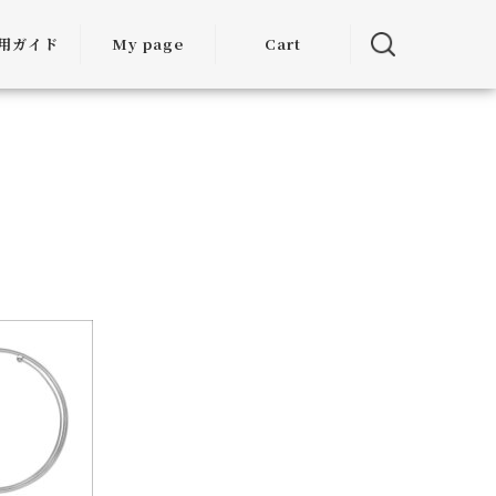
用ガイド
My page
Cart
用ガイド
・お届けに
ついて
方法につい
て
・交換につ
いて
ランクアッ
度について
ミア割（大
引）につい