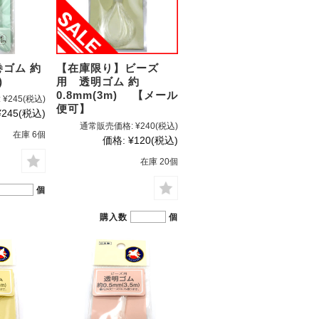
ゴム 約
【在庫限り】ビーズ
m)
用 透明ゴム 約
0.8mm(3m) 【メール
:
¥245
(税込)
便可】
¥245
(税込)
通常販売価格:
¥240
(税込)
在庫 6個
価格:
¥120
(税込)
在庫 20個
個
購入数
個