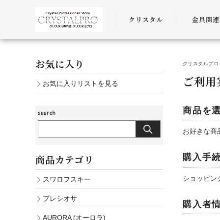
クリスタル
金具関連
SWAROVSKI
金具
お気に入り
クリスタルプロ 
PRECIOSA
チェーン
ご利用
お気に入りリストを見る
AURORA
ﾜｲﾔｰ・ﾋﾓ・
商品を
お好きな商
購入手
商品カテゴリ
ショッピン
スワロフスキー
プレシオサ
購入者
AURORA (オーロラ)