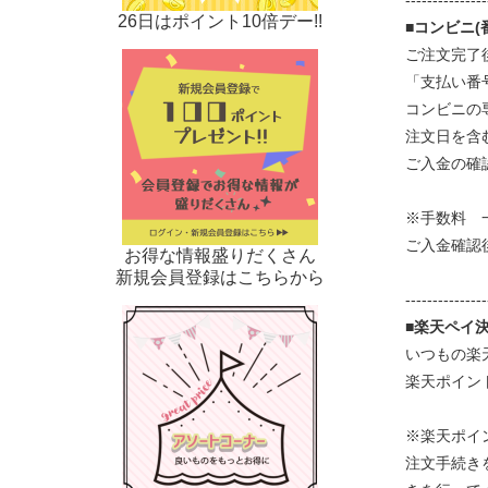
---------------
26日はポイント10倍デー!!
■コンビニ
ご注文完了
「支払い番
コンビニの
注文日を含
ご入金の確
※手数料 
ご入金確認
お得な情報盛りだくさん
新規会員登録はこちらから
---------------
■楽天ペイ
いつもの楽
楽天ポイン
※楽天ポイ
注文手続き