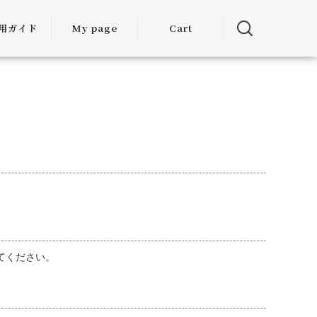
用ガイド
My page
Cart
用ガイド
・お届けに
ついて
方法につい
て
・交換につ
いて
ランクアッ
度について
てください。
ミア割（大
引）につい