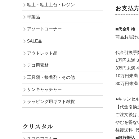
粘土・粘土土台・レジン
お支払
半製品
---------------
アソートコーナー
■代金引
商品お届け
SALE品
代金引換手
アウトレット品
1万円未満 3
デコ用素材
3万円未満 4
10万円未満 
工具類・接着剤・その他
30万円未満 
サンキャッチャー
●キャンセ
ラッピング用ギフト雑貨
【代金引換
ご注文後は
やむを得な
クリスタル
往復送料+代金引換手数
■銀行振込
スワロフスキー