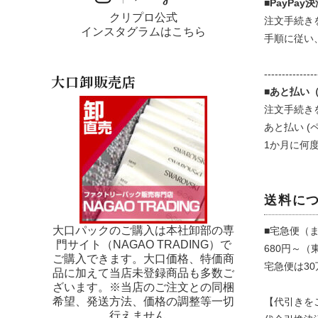
■PayPay
クリプロ公式
注文手続き
インスタグラムはこちら
手順に従い
---------------
大口卸販売店
■あと払い
注文手続き
あと払い (
1か月に何
送料に
大口パックのご購入は本社卸部の専
■宅急便（
門サイト（NAGAO TRADING）で
680円～（
ご購入できます。大口価格、特価商
宅急便は3
品に加えて当店未登録商品も多数ご
ざいます。※当店のご注文との同梱
希望、発送方法、価格の調整等一切
【代引きを
行えません。