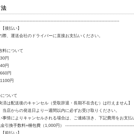
方法
--------------------------------------------------------------------------------
換
【後払い】
の際、運送会社のドライバーに直接お支払いください。
数料について
30円
40円
660円
1100円
ルについて
決済は配送後のキャンセル（受取辞退・長期不在含む）は行えません】
、当店からの発送日より一週間以内に必ずお受け取りください。
い事情によりキャンセルされる場合は、ご連絡頂き、下記費用をお支払
料+梱包費（1,000円） --------------------------------------------------------
【前払い】