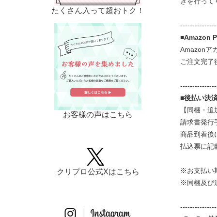
きを行って
たくさん入って超おトク！
---------------
■Amazon 
Amazo
ご注文完了
---------------
■後払い決
【同梱・追
お客様の声はこちら
請求書発行
商品到着後
払込票に記
※お支払い
クリプロ公式Xはこちら
※同梱及び
---------------