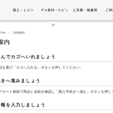
粘土・レジン
デコ素材・ﾗｯﾋﾟﾝ
工具類・接着剤
ご利
粘土・粘土土台
デコ素材
ピンセット
ご利
ｸﾞ
TOP
ご利用案内
レジン
ﾗｯﾋﾟﾝｸﾞ雑貨
アプリケーター
送料
案内
ｺﾞﾑ
ヤットコ・ニッ
パー
決済
選んでカゴへいれましょう
接着剤・リムー
品を選び「カゴへ入れる」ボタンを押してください。
バー
返品
ケース・トレー
続きへ進みましょう
会員
便利グッズ・そ
プ制
グカート画面で商品と金額を確認し「購入手続きへ進む」ボタンを押し
の他
プレ
情報を入力しましょう
書籍・レシピ
口割