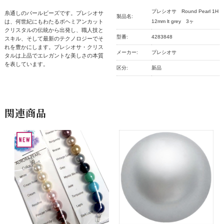
プレシオサ Round Pearl 1H
糸通しのパールビーズです。プレシオサ
製品名:
は、何世紀にもわたるボヘミアンカット
12mm lt grey 3ヶ
クリスタルの伝統から出発し、職人技と
型番:
4283848
スキル、そして最新のテクノロジーでそ
れを豊かにします。プレシオサ・クリス
メーカー:
プレシオサ
タルは上品でエレガントな美しさの本質
を表しています。
区分:
新品
関連商品