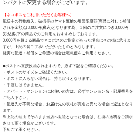
ンパクトに変更する場合がございます。
【ネコポスをご利用いただくお客様へ】
配送中の荷物紛失、破損等のヤマト運輸の引受限度額
(
商品に対して補償
される金額
)
は
3,000
円
(
税込
)
となります為、
１回のご注文につき
3,000
円
(
税込
)
以下の商品でのご利用をおすすめしております。
3,000
円を超える商品でネコポスのご指定があった場合はその様に承りま
すが、上記の旨ご了承いただいたものとみなします。
確実な配達・補償をご希望の場合は宅急便をご利用ください。
■ポストへ直接投函されますので、必ず下記をご確認ください。
・ポストのサイズをご確認ください。
・ポストに入らない場合は、持ち戻りとなります。
・手渡しはできません。
・アパート・マンションにお住いの方は、必ずマンション名・部屋番号を
ご記入下さい。
・配達先が不明な場合、お届け先の表札が宛名と異なる場合は返送となり
ます。
※上記の理由でそのまま当店へ返送となった場合は、往復の送料をご請求
させて頂く場合がございます。
予めご了承ください。