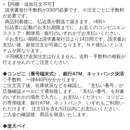
○【同梱・追加注文不可】
請求書発行手数料が330円必要です。※注文ごとに手数料
が必要です。
商品到着後に、払込票が郵送で届きます。<BR>
払込票に記載のお支払期限までに、お近くのコンビニエン
スストア・郵便局・銀行のいずれかでお支払いください。
※お支払い期限は請求書発行日より14日間です。請求書お
支払い後、新規注文が可能になります。ＮＰ後払いとシス
テムが異なります。
※同梱及び追加注文は行えません。送料・手数料の相殺が
行えませんのでご注意ください。
◆
コンビニ（番号端末式）、銀行ATM、ネットバンク決済
◇手数料 一律440円がかかります。
ご注文完了後、在庫状況などを確認し、「支払い番号」が
店舗確認メールにて通知致します。 「支払い番号」を対象
のいずれかの場所で入力し、お支払いください。 コンビニ
の専用端末、銀行ATM、ネットバンク、いずれもご利用い
ただけます。 注文日を含む5日以内にお支払いください。
ご入金の確認後、商品を発送いたします。
◆
楽天ペイ