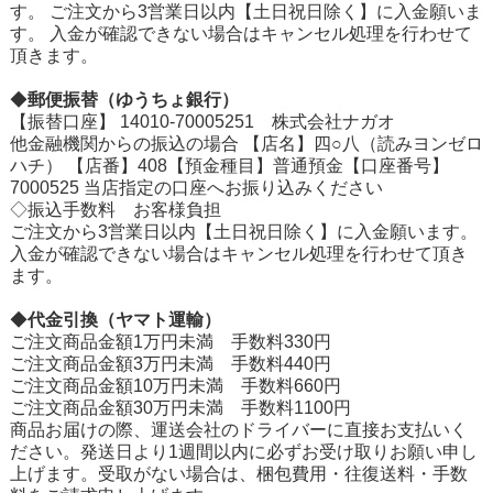
す。 ご注文から3営業日以内【土日祝日除く】に入金願いま
す。 入金が確認できない場合はキャンセル処理を行わせて
頂きます。
◆
郵便振替（ゆうちょ銀行）
【振替口座】 14010-70005251 株式会社ナガオ
他金融機関からの振込の場合 【店名】四○八（読みヨンゼロ
ハチ） 【店番】408【預金種目】普通預金【口座番号】
7000525 当店指定の口座へお振り込みください
◇振込手数料 お客様負担
ご注文から3営業日以内【土日祝日除く】に入金願います。
入金が確認できない場合はキャンセル処理を行わせて頂き
ます。
◆
代金引換（ヤマト運輸）
ご注文商品金額1万円未満 手数料330円
ご注文商品金額3万円未満 手数料440円
ご注文商品金額10万円未満 手数料660円
ご注文商品金額30万円未満 手数料1100円
商品お届けの際、運送会社のドライバーに直接お支払いく
ださい。発送日より1週間以内に必ずお受け取りお願い申し
上げます。受取がない場合は、梱包費用・往復送料・手数