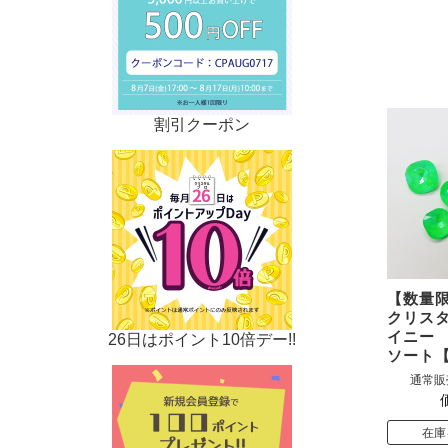
割引クーポン
【数量限
クリスタ
イニー
26日はポイント10倍デー!!
ソート
通常販
在庫