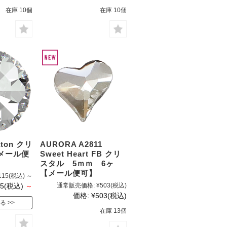
在庫 10個
在庫 10個
ton クリ
AURORA A2811
メール便
Sweet Heart FB クリ
スタル 5ｍｍ 6ヶ
【メール便可】
115
(税込)
～
5
(税込)
～
通常販売価格:
¥503
(税込)
価格:
¥503
(税込)
る
在庫 13個