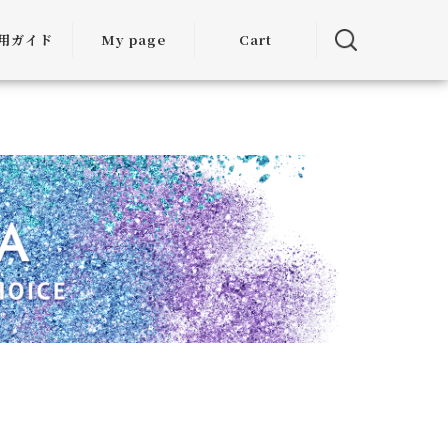
用ガイド
My page
Cart
用ガイド
・お届けに
ついて
方法につい
て
・交換につ
いて
ランクアッ
度について
ミア割（大
引）につい