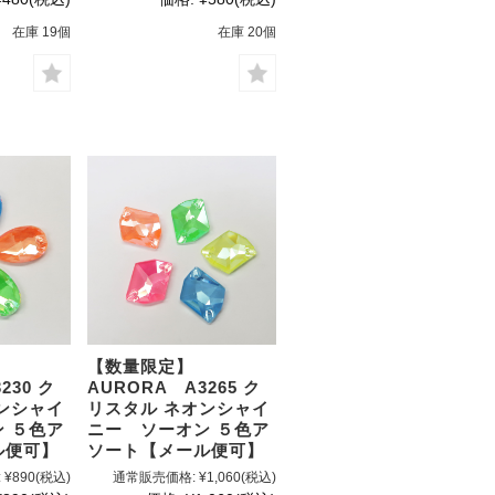
在庫 19個
在庫 20個
【数量限定】
230 ク
AURORA A3265 ク
ンシャイ
リスタル ネオンシャイ
 ５色ア
ニー ソーオン ５色ア
ル便可】
ソート【メール便可】
:
¥890
(税込)
通常販売価格:
¥1,060
(税込)