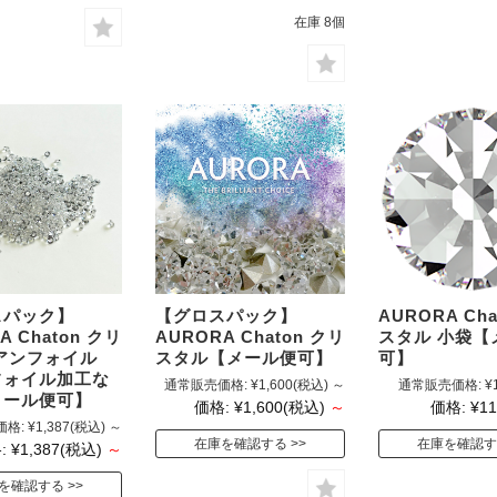
在庫 8個
スパック】
【グロスパック】
AURORA Cha
A Chaton クリ
AURORA Chaton クリ
スタル 小袋【
アンフォイル
スタル【メール便可】
可】
フォイル加工な
通常販売価格:
¥1,600
(税込)
～
通常販売価格:
¥
メール便可】
価格:
¥1,600
(税込)
～
価格:
¥11
価格:
¥1,387
(税込)
～
在庫を確認する
在庫を確認す
:
¥1,387
(税込)
～
を確認する