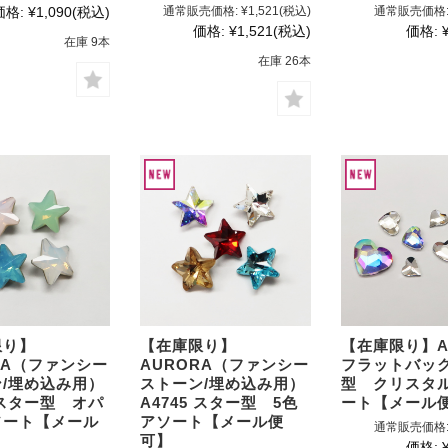
価格:
¥1,090
(税込)
通常販売価格:
¥1,521
(税込)
通常販売価格
価格:
¥1,521
(税込)
価格:
在庫 9本
在庫 26本
限り】
【在庫限り】
【在庫限り】A
RA（ファンシー
AURORA（ファンシー
フラットバック
/埋め込み用）
ストーン/埋め込み用）
型 クリスタ
5 スター型 オパ
A4745 スター型 5色
ート【メール
ソート【メール
アソート【メール便
通常販売価格
可】
価格: