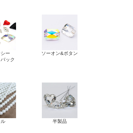
て
ーン・サイ
ズ表
ンシー
ソーオン&ボタン
トバック
ール
半製品