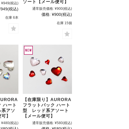
ソート【メール便可】
:
¥949
(税込)
¥949
(税込)
通常販売価格:
¥900
(税込)
価格:
¥900
(税込)
在庫 6本
在庫 15個
URORA
【在庫限り】AURORA
 ハート
フラットバック ハート
ル系アソ
型 レッド系アソート
便可】
【メール便可】
:
¥480
(税込)
通常販売価格:
¥580
(税込)
¥480
(税込)
価格:
¥580
(税込)