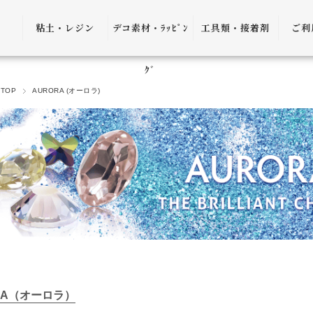
粘土・レジン
デコ素材・ﾗｯﾋﾟﾝ
工具類・接着剤
ご利
粘土・粘土土台
デコ素材
ピンセット
ご利
ｸﾞ
TOP
AURORA (オーロラ)
レジン
ﾗｯﾋﾟﾝｸﾞ雑貨
アプリケーター
送料
ｺﾞﾑ
ヤットコ・ニッ
パー
決済
接着剤・リムー
バー
返品
ケース・トレー
会員
便利グッズ・そ
プ制
の他
プレ
RA（オーロラ）
書籍・レシピ
口割