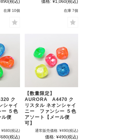
¥890
(税込)
価格:
¥1,060
(税込)
在庫 10個
在庫 7個
【数量限定】
320 ク
AURORA A4470 ク
ンシャイ
リスタル ネオンシャイ
ー ５色
ニー ファンシー ５色
ール便
アソート【メール便
可】
:
¥680
(税込)
通常販売価格:
¥490
(税込)
¥680
(税込)
価格:
¥490
(税込)