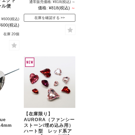
フェクト
通常販売価格:
¥818
(税込)
～
ール便
価格:
¥818
(税込)
～
在庫を確認する
:
¥600
(税込)
¥600
(税込)
在庫 20個
ン
【在庫限り】
ue
AURORA（ファンシー
5x14mm
ストーン/埋め込み用）
ハート型 レッド系ア