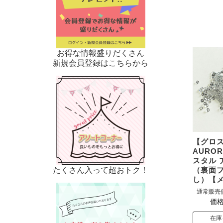
お得な情報盛りだくさん
新規会員登録はこちらから
【グロ
AUROR
スタル 
たくさん入って超おトク！
（裏面
し）【
通常販売
価格
在庫