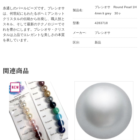
プレシオサ Round Pearl 1H
糸通しのパールビーズです。プレシオサ
製品名:
は、何世紀にもわたるボヘミアンカット
4mm lt grey 30ヶ
クリスタルの伝統から出発し、職人技と
型番:
4283718
スキル、そして最新のテクノロジーでそ
れを豊かにします。プレシオサ・クリス
メーカー:
プレシオサ
タルは上品でエレガントな美しさの本質
を表しています。
区分:
新品
関連商品