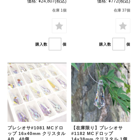
価格:
¥24,807
(税込)
価格:
¥772
(税込)
在庫 1個
在庫 37個
購入数
個
購入数
個
プレシオサ#1081 MCドロ
【在庫限り】プレシオサ
ップ 16x40mm クリスタル
#1182 MCドロップ
AB 48個
14x38mm クリスタル 1個