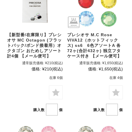
【新型番/在庫限り】プレシ
プレシオサ M.C Rose
オサ MC Octagon (フラッ
VIVA12（ホットフィック
トバック/ボンド接着用）オ
ス) ss6 6色アソートA 各
クタゴン おためしアソート
72ヶ(合計432ヶ) 独立フタ
計4個 【メール便可】
ケース付き 【メール便可】
通常販売価格:
¥210
(税込)
通常販売価格:
¥1,650
(税込)
価格:
¥210
(税込)
価格:
¥1,650
(税込)
在庫 6個
在庫 4個
購入数
個
購入数
個