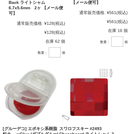
Back ライトシャム
【メール便可】
6.7x5.6mm 2ヶ 【メール便
通常販売価格:
¥561
(税込)
可】
¥561
(税込)
通常販売価格:
¥128
(税込)
在庫 16 個
¥128
(税込)
在庫 62 個
数量：
個
数量：
個
[グルーデコ] エポキシ系樹脂
スワロフスキー #2493
粘土 wGlue (ダブルグルー)
Chessboard ライトシャム 2