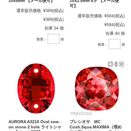
10x8mm 【メール便可】
10X2.8mm 6ヶ 【メール便
可】
通常販売価格:
¥389
(税込)
通常販売価格:
¥584
(税込)
¥389
(税込)
¥584
(税込)
在庫 24 個
在庫 40 個
数量：
個
数量：
個
AURORA A3210 Oval sew-
プレシオサ MC
on stone 2 hole ライトシャ
Cush.Squa.MAXIMA（埋め