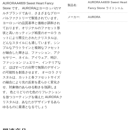
AURORA A4809 Sweet Heart
AURORA A4809 Sweet Heart Fancy
製品名:
Stone です。 AURORAはヨーロッパのマ
Fancy Stone ライトシャム
ルチブランドであり、さまざまなグロー
メーカー:
AURORA
バルファクトリーで製造されています。
ヨーロッパの品質基準と価格が調和され
ております。オリジナルのファセット形
状と高いカッティング精度のオーロラ カ
ットにより際立たされたクリスタルは、
どんなスタイルにも適しています。シン
プルなアウトラインと複雑なファセット
が融合した輝きは、ファッション、アク
セサリー、ネイル、アイウェア、時計、
ファッション ジュエリー、インテリアな
ど、ほぼすべての分野で無限のデザイン
の可能性を創造させます。 オーロラ クリ
スタルは、カットと各ファセットサイズ
の融合により光の反射を柔らかく変化さ
せ、対象物のあらゆる動きを強調しま
す。 色とりどりの七色のリフレクション
を放つコーティングを備えた AURORA ク
リスタルは、あなたがデザインするあら
ゆるものに最適となるでしょう