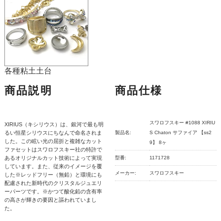
各種粘土土台
商品説明
商品仕様
スワロフスキー #1088 XIRIU
XIRIUS（キシリウス）は、銀河で最も明
るい恒星シリウスにちなんで命名されま
製品名:
S Chaton サファイア 【ss2
した。この眩い光の屈折と複雑なカット
9】 8ヶ
ファセットはスワロフスキー社の特許で
あるオリジナルカット技術によって実現
型番:
1171728
しています。また、従来のイメージを覆
メーカー:
スワロフスキー
した※レッドフリー（無鉛）と環境にも
配慮された新時代のクリスタルジュエリ
ーパーツです。※かつて酸化鉛の含有率
の高さが輝きの要因と謳われていまし
た。