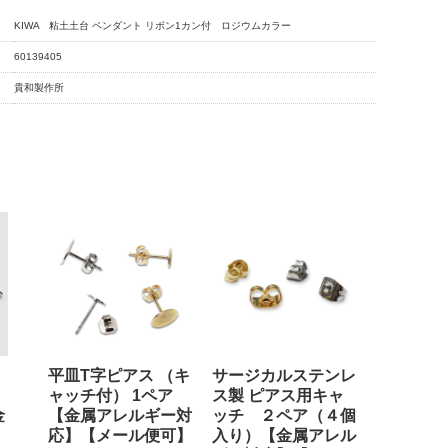
KIWA 粘土土台 ペンダント リボン1カン付 ロジウムカラー
60139405
貴和製作所
平皿T字ピアス （キ
サージカルステンレ
ャッチ付） 1ペア
ス製 ピアス用キャ
金
【金属アレルギー対
ッチ ２ペア（４個
】
応】【メール便可】
入り）【金属アレル