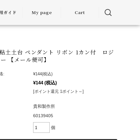
用ガイド
My page
Cart
用ガイド
・お届けに
ついて
 粘土土台 ペンダント リボン 1カン付 ロジ
ー 【メール便可】
方法につい
て
格:
¥144
(税込)
¥144
(税込)
・交換につ
いて
[ポイント還元 1ポイント～]
ランクアッ
貴和製作所
度について
60139405
ミア割（大
個
引）につい