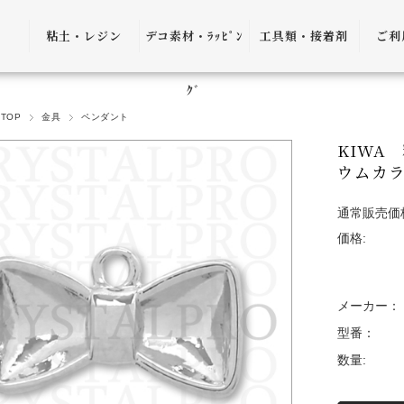
粘土・レジン
デコ素材・ﾗｯﾋﾟﾝ
工具類・接着剤
ご利
粘土・粘土土台
デコ素材
ピンセット
ご利
ｸﾞ
TOP
金具
ペンダント
レジン
ﾗｯﾋﾟﾝｸﾞ雑貨
アプリケーター
送料
KIWA
ｺﾞﾑ
ヤットコ・ニッ
ウムカラ
パー
決済
通常販売価
接着剤・リムー
価格:
バー
返品
ケース・トレー
会員
メーカー：
便利グッズ・そ
プ制
型番：
の他
数量:
プレ
書籍・レシピ
口割