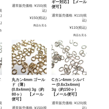
ギー対応】【メール
通常販売価格:
¥150
(税
便可】
税
込)
)
通常販売価格:
¥110
(税
¥150
(税込)
込)
)
商品を見る
¥110
(税込)
る
商品を見る
バ
丸カン4mm ゴール
Cカン4mm シルバ
ド（薄）
ー (0.6x3x4mm)
(0.8x4mm) 3g（約
3g（約150ヶ）
80ヶ） 【メール
【メール便可】
便可】
税
通常販売価格:
¥120
(税
)
通常販売価格:
¥150
(税
込)