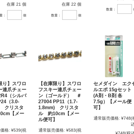
在庫 21 個
在庫 22 個
数量：
量：
個
数量：
個
限り】スワロ
【在庫限り】スワロ
セメダイン エク
ー連爪チェー
フスキー連爪チェー
ルエポ 15gセット
2R4（シルバ
ン（ゴールド） ＃
(A剤・B剤 各
24（3.0-
27004 PP11（1.7-
7.5g）【メール便
m) クリスタ
1.8mm) クリスタ
可】
0cm【メー
ル 約10cm【メー
通常販売価格:
¥748
(
】
ル便可】
込
価格:
¥539
(税
通常販売価格:
¥583
(税
¥748
(税込