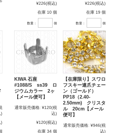
る
¥226
(税込)
¥226
(税込)
在庫 10 個
在庫 19 個
数量：
個
数量：
個
KIWA 石座
【在庫限り】スワロ
#1088/S ss39 ロ
フスキー連爪チェー
メ
ジウムカラー 2ヶ
ン（ゴールド）
【メール便可】
PP18（2.40-
2.50mm) クリスタ
税
通常販売価格:
¥120
(税
ル 20cm【メール
)
込)
便可】
)
¥120
(税込)
通常販売価格:
¥946
(税
個
在庫 34 個
込)