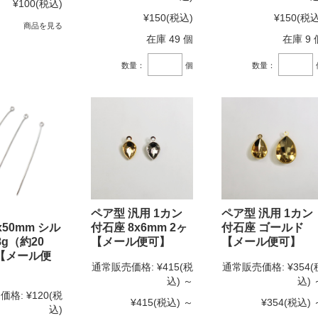
¥100
(税込)
¥150
(税込)
¥150
(税込
商品を見る
在庫 49 個
在庫 9 
数量：
個
数量：
ペア型 汎用 1カン
ペア型 汎用 1カン
x50mm シル
付石座 8x6mm 2ヶ
付石座 ゴールド
8g（約20
【メール便可】
【メール便可】
【メール便
通常販売価格:
¥415
(税
通常販売価格:
¥354
(
込)
～
込)
価格:
¥120
(税
¥415
(税込)
～
¥354
(税込)
込)