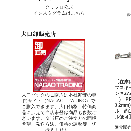
クリプロ公式
インスタグラムはこちら
数
大口卸販売店
【在庫
フスキ
ン＃27
大口パックのご購入は本社卸部の専
ー) PP
門サイト（NAGAO TRADING）で
3.2m
ご購入できます。大口価格、特価商
ル 約1
品に加えて当店未登録商品も多数ご
ル便可
ざいます。※当店のご注文との同梱
希望、発送方法、価格の調整等一切
通常販売
行えません。