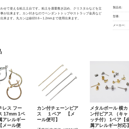
製品名:
合わせて使える粘土土台です。粘土を適量敷き詰め、クリスタルなどを立
る事が出来ます。カン付きなのでペンダントトップやストラップ金具など
型番:
出来ます。丸カンは線径0.6～1.2mmまで使用出来ます。
メーカー:
品
チレス フー
カン付チェーンピア
メタルボール 横カ
 17mm 1ペ
ス １ペア 【メ
ン付ピアス （キャ
属アレルギー
ール便可】
ッチ付） 1ペア【
【メール便
属アレルギー対応