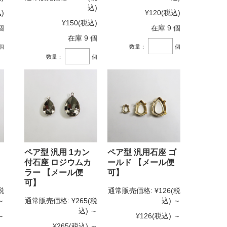
込)
)
¥120
(税込)
¥150
(税込)
個
在庫 9 個
在庫 9 個
個
数量：
個
数量：
個
ペア型 汎用 1カン
ペア型 汎用石座 ゴ
付石座 ロジウムカ
ールド 【メール便
ラー 【メール便
可】
可】
税
通常販売価格:
¥126
(税
～
通常販売価格:
¥265
(税
込)
～
込)
～
～
¥126
(税込)
～
¥265
(税込)
～