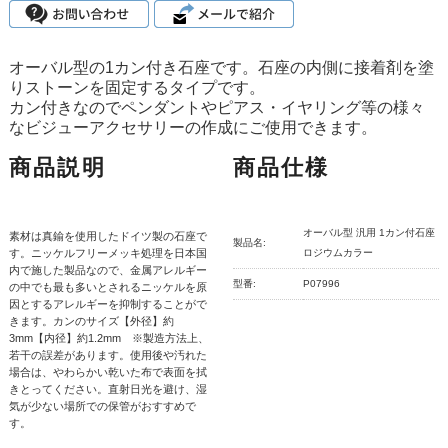
オーバル型の1カン付き石座です。石座の内側に接着剤を塗
りストーンを固定するタイプです。
カン付きなのでペンダントやピアス・イヤリング等の様々
なビジューアクセサリーの作成にご使用できます。
商品説明
商品仕様
オーバル型 汎用 1カン付石座
素材は真鍮を使用したドイツ製の石座で
製品名:
す。ニッケルフリーメッキ処理を日本国
ロジウムカラー
内で施した製品なので、金属アレルギー
型番:
P07996
の中でも最も多いとされるニッケルを原
因とするアレルギーを抑制することがで
きます。カンのサイズ【外径】約
3mm【内径】約1.2mm ※製造方法上、
若干の誤差があります。使用後や汚れた
場合は、やわらかい乾いた布で表面を拭
きとってください。直射日光を避け、湿
気が少ない場所での保管がおすすめで
す。