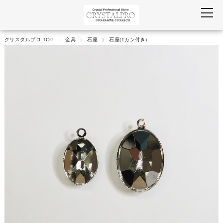
クリスタルプロ TOP
金具
石座
石座(1カン付き)