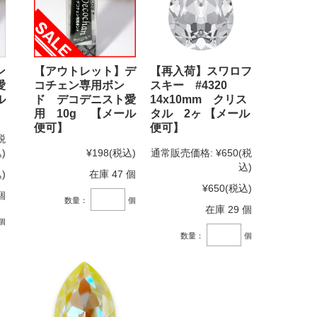
ン
【アウトレット】デ
【再入荷】スワロフ
愛
コチェン専用ボン
スキー #4320
ル
ド デコデニスト愛
14x10mm クリス
用 10g 【メール
タル 2ヶ 【メール
便可】
便可】
税
)
¥198
(税込)
通常販売価格:
¥650
(税
込)
)
在庫 47 個
¥650
(税込)
個
数量：
個
在庫 29 個
個
数量：
個