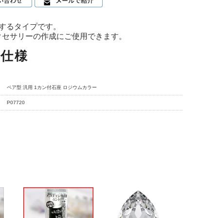
するタイプです。
クセサリーの作成にご使用できます。
品仕様
ペア型 汎用 1カン付石座 ロジウムカラー
P07720