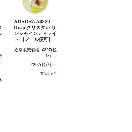
AURORA A4320
ロ
Drop クリスタル サ
ラ
ンシャインディライ
ト 【メール便可】
通常販売価格:
¥207
(税
税
込)
～
～
¥207
(税込)
～
～
商品を見る
る