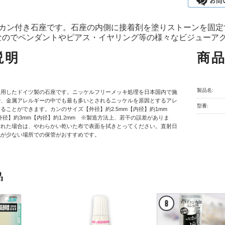
1カン付き石座です。石座の内側に接着剤を塗りストーンを固定
なのでペンダントやピアス・イヤリング等の様々なビジューア
説明
商
製品名:
使用したドイツ製の石座です。ニッケルフリーメッキ処理を日本国内で施
で、金属アレルギーの中でも最も多いとされるニッケルを原因とするアレ
型番:
ることができます。カンのサイズ【外径】約2.5mm【内径】約1mm
は【外径】約3mm【内径】約1.2mm ※製造方法上、若干の誤差がありま
汚れた場合は、やわらかい乾いた布で表面を拭きとってください。直射日
気が少ない場所での保管がおすすめです。
品