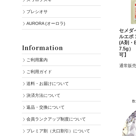
プレシオサ
AURORA (オーロラ)
セメダ
ルエポ 
(A剤・
Information
7.5g
可】
ご利用案内
通常販売
ご利用ガイド
送料・お届けについて
決済方法について
数
返品・交換について
会員ランクアップ制度について
プレミア割（大口割引）について