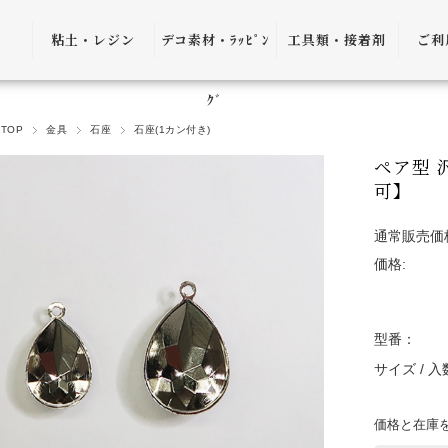
粘土・レジン
デコ素材・ﾗｯﾋﾟﾝ
工具類・接着剤
ご利
粘土・粘土土台
デコ素材
ピンセット
ご利
ｸﾞ
TOP
金具
石座
石座(1カン付き)
レジン
ﾗｯﾋﾟﾝｸﾞ雑貨
アプリケーター
送料
ペア型 
ｺﾞﾑ
ヤットコ・ニッ
可】
パー
決済
通常販売価
接着剤・リムー
価格:
バー
返品
ケース・トレー
会員
型番：
便利グッズ・そ
プ制
サイズ / 
の他
プレ
書籍・レシピ
価格と在庫
口割