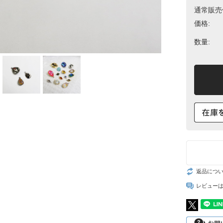
通常販売
スト
価格:
数量:
返品につ
レビュー