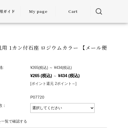
用ガイド
My page
Cart
用ガイド
・お届けに
ついて
汎用 1カン付石座 ロジウムカラー 【メール便
方法につい
て
格:
¥265
(税込)
～
¥434
(税込)
¥265
(税込)
¥434
(税込)
～
・交換につ
いて
[ポイント還元 2ポイント～]
ランクアッ
P07720
度について
入数：
ミア割（大
を一覧で確認する
引）につい