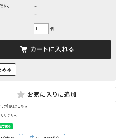
て
価格:
－
ーン・サイ
－
ズ表
個
いての詳細はこちら
はありません