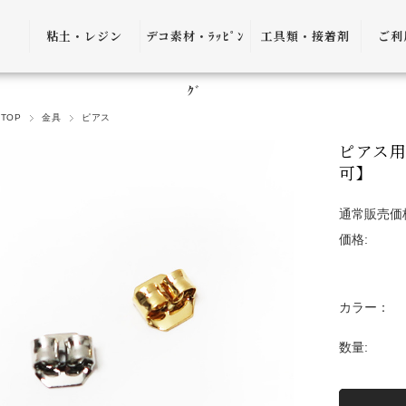
粘土・レジン
デコ素材・ﾗｯﾋﾟﾝ
工具類・接着剤
ご利
粘土・粘土土台
デコ素材
ピンセット
ご利
ｸﾞ
TOP
金具
ピアス
レジン
ﾗｯﾋﾟﾝｸﾞ雑貨
アプリケーター
送料
ピアス
ｺﾞﾑ
ヤットコ・ニッ
可】
パー
決済
通常販売価
接着剤・リムー
価格:
バー
返品
ケース・トレー
会員
カラー：
便利グッズ・そ
プ制
の他
数量:
プレ
書籍・レシピ
口割