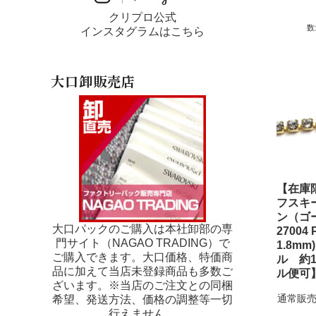
クリプロ公式
数
インスタグラムはこちら
大口卸販売店
【在庫
フスキ
ン（ゴ
大口パックのご購入は本社卸部の専
27004 
門サイト（NAGAO TRADING）で
1.8m
ご購入できます。大口価格、特価商
ル 約1
品に加えて当店未登録商品も多数ご
ル便可
ざいます。※当店のご注文との同梱
通常販売
希望、発送方法、価格の調整等一切
行えません。