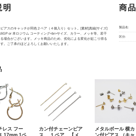
説明
商
製品名:
ピアスのキャッチが同色２ペア（４個入り）セット。[素材]真鍮[サイズ]
 K16GP or 本ロジウム コーティング<br>サイズ、カラー、メッキ等、若干
区分:
ある場合がございます。メッキ商品のため、劣化による変化が起こり得る
ます。ご了承のほどよろしくお願いいたします。
品
チレス フー
カン付チェーンピア
メタルボール 横カ
 17mm 1ペ
ス １ペア 【メ
ン付ピアス （キャ