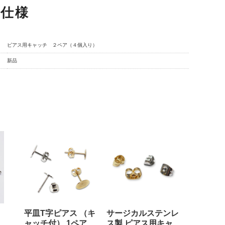
品仕様
ピアス用キャッチ ２ペア（４個入り）
新品
平皿T字ピアス （キ
サージカルステンレ
ャッチ付） 1ペア
ス製 ピアス用キャ