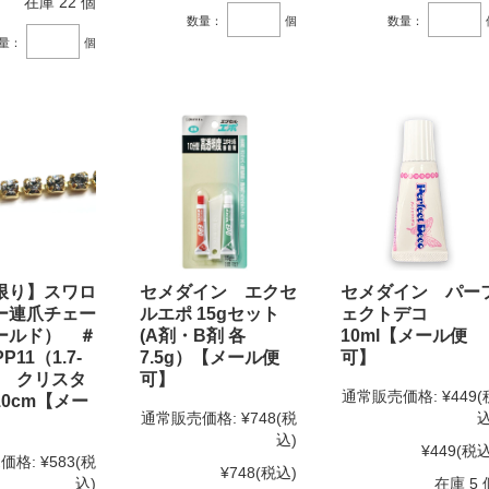
在庫 22 個
数量：
個
数量：
量：
個
限り】スワロ
セメダイン エクセ
セメダイン パー
ー連爪チェー
ルエポ 15gセット
ェクトデコ
ールド） ＃
(A剤・B剤 各
10ml【メール便
PP11（1.7-
7.5g）【メール便
可】
m) クリスタ
可】
通常販売価格:
¥449
(
0cm【メー
通常販売価格:
¥748
(税
込
】
込)
¥449
(税込
価格:
¥583
(税
¥748
(税込)
込)
在庫 5 