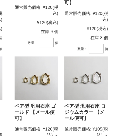
可】
通常販売価格:
¥120
(税
税
込)
通常販売価格:
¥120
(税
)
込)
¥120
(税込)
)
¥120
(税込)
在庫 9 個
個
在庫 8 個
数量：
個
個
数量：
個
ペア型 汎用石座 ゴ
ペア型 汎用石座 ロ
ールド 【メール便
ジウムカラー 【メ
可】
ール便可】
通常販売価格:
¥126
(税
通常販売価格:
¥105
(税
税
込)
～
込)
～