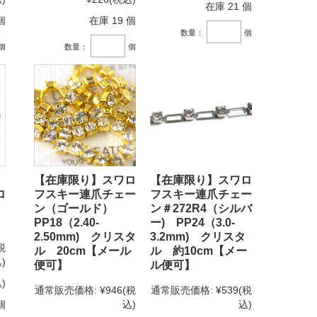
在庫 21 個
個
在庫 19 個
数量：
個
個
数量：
個
【在庫限り】スワロ
【在庫限り】スワロ
ロ
フスキー連爪チェー
フスキー連爪チェー
ヶ
ン（ゴールド）
ン＃272R4（シルバ
PP18（2.40-
ー) PP24（3.0-
2.50mm) クリスタ
3.2mm) クリスタ
税
ル 20cm【メール
ル 約10cm【メー
)
便可】
ル便可】
)
通常販売価格:
¥946
(税
通常販売価格:
¥539
(税
個
込)
込)