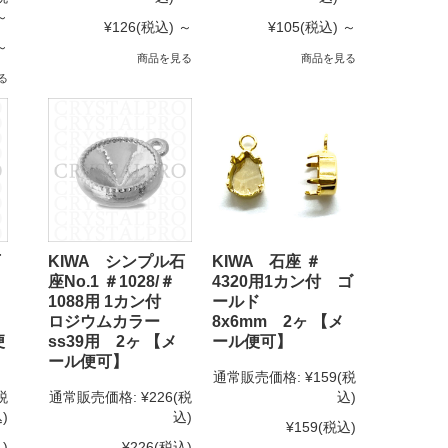
～
¥126
(税込)
～
¥105
(税込)
～
～
商品を見る
商品を見る
る
石
KIWA シンプル石
KIWA 石座 ＃
座No.1 ＃1028/＃
4320用1カン付 ゴ
1088用 1カン付
ールド
ロジウムカラー
8x6mm 2ヶ 【メ
便
ss39用 2ヶ 【メ
ール便可】
ール便可】
通常販売価格:
¥159
(税
税
通常販売価格:
¥226
(税
込)
)
込)
¥159
(税込)
)
¥226
(税込)