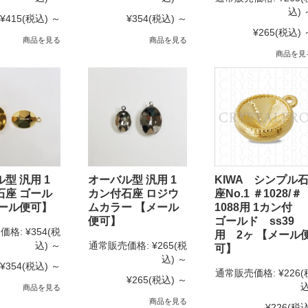
込)
¥415
(税込)
～
¥354
(税込)
～
¥265
(税込)
商品を見る
商品を見る
商品を見
型 汎用 1
オーバル型 汎用 1
KIWA シンプル
石座 ゴール
カン付石座 ロジウ
座No.1 ＃1028/＃
メール便可】
ムカラー 【メール
1088用 1カン付
便可】
ゴールド ss39
価格:
¥354
(税
用 2ヶ 【メール
込)
～
通常販売価格:
¥265
(税
可】
込)
～
¥354
(税込)
～
通常販売価格:
¥226
(
¥265
(税込)
～
込
商品を見る
商品を見る
¥226
(税込