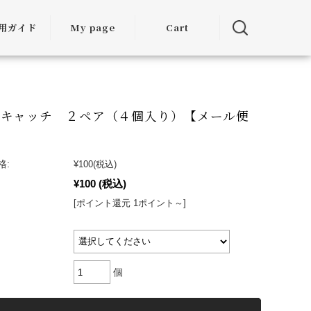
用ガイド
My page
Cart
用ガイド
・お届けに
ついて
用キャッチ ２ペア（４個入り）【メール便
方法につい
て
格:
¥100
(税込)
¥100
(税込)
・交換につ
いて
[ポイント還元 1ポイント～]
ランクアッ
度について
個
ミア割（大
引）につい