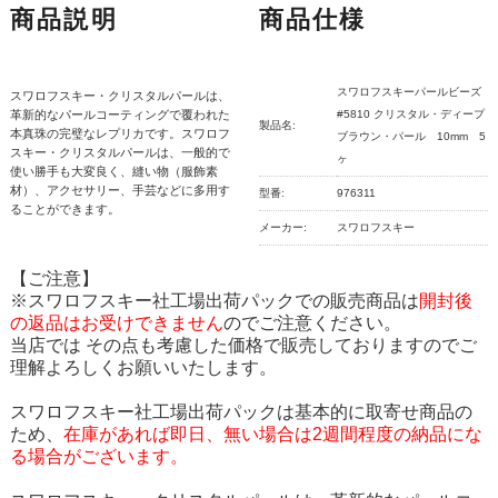
商品説明
商品仕様
スワロフスキーパールビーズ
スワロフスキー・クリスタルパールは、
革新的なパールコーティングで覆われた
#5810 クリスタル・ディープ
製品名:
本真珠の完璧なレプリカです。スワロフ
ブラウン・パール 10mm 5
スキー・クリスタルパールは、一般的で
ヶ
使い勝手も大変良く、縫い物（服飾素
材）、アクセサリー、手芸などに多用す
型番:
976311
ることができます。
メーカー:
スワロフスキー
【ご注意】
※スワロフスキー社工場出荷パックでの販売商品は
開封後
の返品はお受けできません
のでご注意ください。
当店では その点も考慮した価格で販売しておりますのでご
理解よろしくお願いいたします。
スワロフスキー社工場出荷パックは基本的に取寄せ商品の
ため、
在庫があれば即日、無い場合は2週間程度の納品にな
る場合がございます。