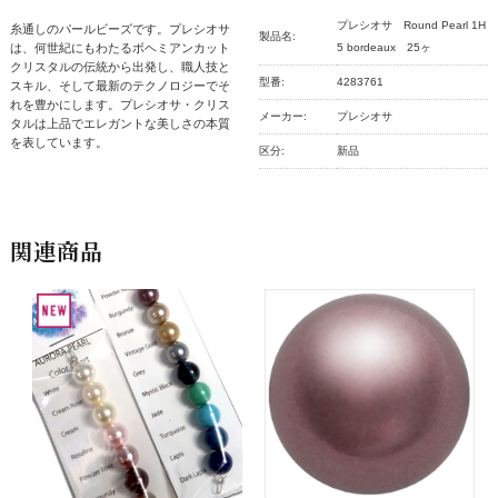
プレシオサ Round Pearl 1H
糸通しのパールビーズです。プレシオサ
製品名:
は、何世紀にもわたるボヘミアンカット
5 bordeaux 25ヶ
クリスタルの伝統から出発し、職人技と
型番:
4283761
スキル、そして最新のテクノロジーでそ
れを豊かにします。プレシオサ・クリス
メーカー:
プレシオサ
タルは上品でエレガントな美しさの本質
を表しています。
区分:
新品
関連商品