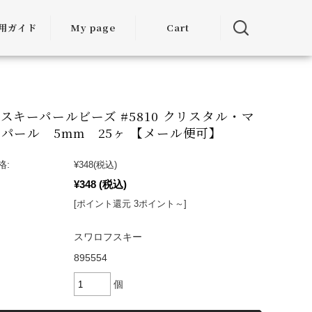
用ガイド
My page
Cart
用ガイド
・お届けに
ついて
スキーパールビーズ #5810 クリスタル・マ
パール 5mm 25ヶ 【メール便可】
方法につい
て
格:
¥348
(税込)
¥348
(税込)
・交換につ
いて
[ポイント還元 3ポイント～]
ランクアッ
スワロフスキー
度について
895554
ミア割（大
個
引）につい