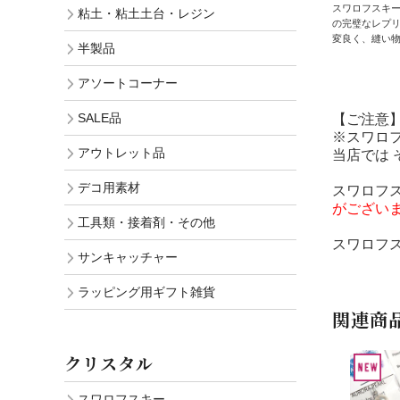
スワロフスキ
粘土・粘土土台・レジン
の完璧なレプ
変良く、縫い
半製品
アソートコーナー
SALE品
【ご注意
※スワロ
アウトレット品
当店では
デコ用素材
スワロフ
がござい
工具類・接着剤・その他
スワロフ
サンキャッチャー
ラッピング用ギフト雑貨
関連商
クリスタル
スワロフスキー