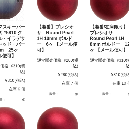
フスキーパー
【廃番】プレシオ
【廃番/在庫限り】
#5810 ク
サ Round Pearl
プレシオサ
ル・イラデサ
1H 10mm ボルド
Round Pearl 1H
レッド・パー
ー 6ヶ 【メール便
8mm ボルドー 1
m 25ヶ
可】
ヶ 【メール便可】
ル便可】
通常販売価格:
¥280
(税
通常販売価格:
¥310
(
価格:
¥310
(税
込)
込
込)
¥280
(税込)
¥310
(税込
¥310
(税込)
在庫 7 個
在庫 10 
在庫 6 個
数量：
個
数量：
量：
個