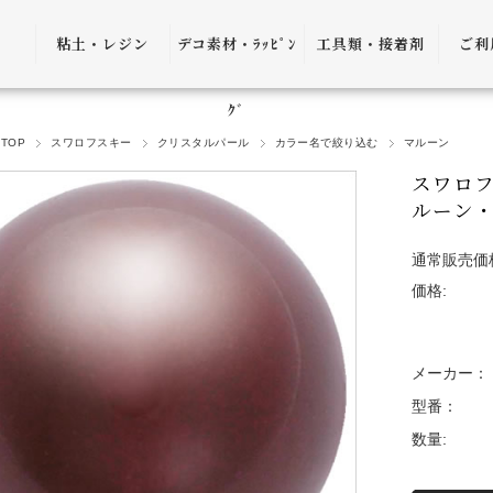
粘土・レジン
デコ素材・ﾗｯﾋﾟﾝ
工具類・接着剤
ご利
粘土・粘土土台
デコ素材
ピンセット
ご利
ｸﾞ
TOP
スワロフスキー
クリスタルパール
カラー名で絞り込む
マルーン
レジン
ﾗｯﾋﾟﾝｸﾞ雑貨
アプリケーター
送料
スワロフ
ｺﾞﾑ
ヤットコ・ニッ
ルーン・
パー
決済
通常販売価
接着剤・リムー
価格:
バー
返品
ケース・トレー
会員
メーカー：
便利グッズ・そ
プ制
型番：
の他
数量:
プレ
書籍・レシピ
口割