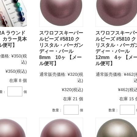
RA ラウンド
スワロフスキーパー
スワロフスキーパ
 カラー見本
ルビーズ #5810 ク
ルビーズ #5810 ク
ル便可】
リスタル・バーガン
リスタル・バーガ
ディー・パール
ディー・パール
価格:
¥350
(税
8mm 10ヶ 【メー
12mm 4ヶ 【メ
込)
ル便可】
ル便可】
¥350
(税込)
通常販売価格:
¥320
(税
通常販売価格:
¥462
(
在庫 8 個
込)
込
¥320
(税込)
¥462
(税込
量：
個
在庫 21 個
在庫 15 
数量：
個
数量：