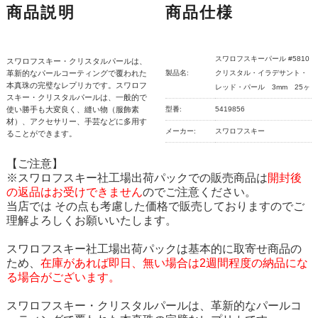
商品説明
商品仕様
スワロフスキーパール #5810
スワロフスキー・クリスタルパールは、
革新的なパールコーティングで覆われた
製品名:
クリスタル・イラデサント・
本真珠の完璧なレプリカです。スワロフ
レッド・パール 3mm 25ヶ
スキー・クリスタルパールは、一般的で
使い勝手も大変良く、縫い物（服飾素
型番:
5419856
材）、アクセサリー、手芸などに多用す
メーカー:
スワロフスキー
ることができます。
【ご注意】
※スワロフスキー社工場出荷パックでの販売商品は
開封後
の返品はお受けできません
のでご注意ください。
当店では その点も考慮した価格で販売しておりますのでご
理解よろしくお願いいたします。
スワロフスキー社工場出荷パックは基本的に取寄せ商品の
ため、
在庫があれば即日、無い場合は2週間程度の納品にな
る場合がございます。
スワロフスキー・クリスタルパールは、革新的なパールコ