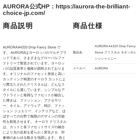
AURORA公式HP：https://aurora-the-brilliant-
choice-jp.com/
商品説明
商品仕様
AURORA A4320 Drop Fancy
AURORA A4320 Drop Fancy Stone で
す。 AURORAはヨーロッパのマルチブラ
製品名:
Stone クリスタル ネオンオレ
ンドであり、さまざまなグローバルファ
ンジシャイニー
クトリーで製造されています。ヨーロッ
パの品質基準と価格が調和されておりま
メーカー:
AURORA
す。オリジナルのファセット形状と高い
カッティング精度のオーロラ カットによ
り際立たされたクリスタルは、どんなス
タイルにも適しています。シンプルなア
ウトラインと複雑なファセットが融合し
た輝きは、ファッション、アクセサリ
ー、ネイル、アイウェア、時計、ファッ
ション ジュエリー、インテリアなど、ほ
ぼすべての分野で無限のデザインの可能
性を創造させます。 オーロラ クリスタル
は、カットと各ファセットサイズの融合
により光の反射を柔らかく変化させ、対
象物のあらゆる動きを強調します。 色と