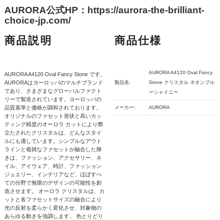
AURORA公式HP：https://aurora-the-brilliant-
choice-jp.com/
商品説明
商品仕様
AURORA A4120 Oval Fancy
AURORA A4120 Oval Fancy Stone です。
AURORAはヨーロッパのマルチブランド
製品名:
Stone クリスタル ネオンブル
であり、さまざまなグローバルファクト
ーシャイニー
リーで製造されています。ヨーロッパの
品質基準と価格が調和されております。
メーカー:
AURORA
オリジナルのファセット形状と高いカッ
ティング精度のオーロラ カットにより際
立たされたクリスタルは、どんなスタイ
ルにも適しています。シンプルなアウト
ラインと複雑なファセットが融合した輝
きは、ファッション、アクセサリー、ネ
イル、アイウェア、時計、ファッション
ジュエリー、インテリアなど、ほぼすべ
ての分野で無限のデザインの可能性を創
造させます。 オーロラ クリスタルは、カ
ットと各ファセットサイズの融合により
光の反射を柔らかく変化させ、対象物の
あらゆる動きを強調します。 色とりどり