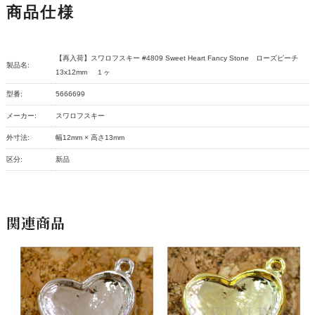
商品仕様
【再入荷】スワロフスキー #4809 Sweet Heart Fancy Stone ローズピーチ
製品名:
13x12mm １ヶ
型番:
5666699
メーカー:
スワロフスキー
外寸法:
幅12mm × 高さ13mm
区分:
新品
関連商品