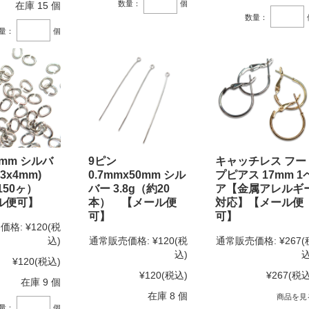
数量：
個
在庫 15 個
数量：
量：
個
mm シルバ
9ピン
キャッチレス フー
x3x4mm)
0.7mmx50mm シル
プピアス 17mm 1
150ヶ）
バー 3.8g（約20
ア【金属アレルギ
ル便可】
本） 【メール便
対応】【メール便
可】
可】
価格:
¥120
(税
込)
通常販売価格:
¥120
(税
通常販売価格:
¥267
(
込)
込
¥120
(税込)
¥120
(税込)
¥267
(税込
在庫 9 個
在庫 8 個
商品を見
量：
個