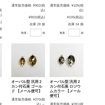
通常販売価格:
¥902
(税
通常販売価格:
¥105
(税
税
込)
込)
)
¥902
(税込)
¥105
(税込)
)
在庫 28 個
在庫 34 個
個
数量：
個
数量：
個
個
オーバル型 汎用 2
オーバル型 汎用 2
カン付石座 ゴール
カン付石座 ロジウ
ド 【メール便可】
ムカラー 【メール
便可】
通常販売価格:
¥370
(税
税
込)
～
通常販売価格:
¥281
(税