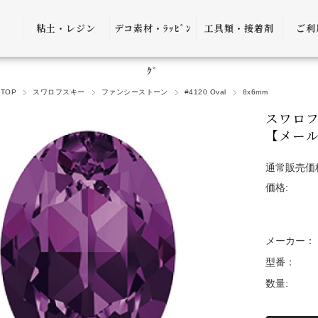
粘土・レジン
デコ素材・ﾗｯﾋﾟﾝ
工具類・接着剤
ご利
粘土・粘土土台
デコ素材
ピンセット
ご利
ｸﾞ
TOP
スワロフスキー
ファンシーストーン
#4120 Oval
8x6mm
レジン
ﾗｯﾋﾟﾝｸﾞ雑貨
アプリケーター
送料
スワロフス
ｺﾞﾑ
ヤットコ・ニッ
【メー
パー
決済
通常販売価
接着剤・リムー
価格:
バー
返品
ケース・トレー
会員
メーカー：
便利グッズ・そ
プ制
型番：
の他
数量:
プレ
書籍・レシピ
口割