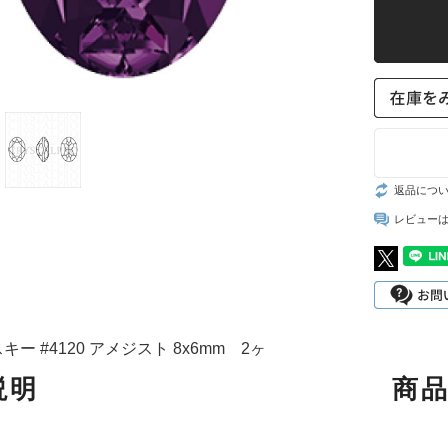
スト
返品につ
レビュー
ー #4120 アメジスト 8x6mm 2ヶ
説明
商