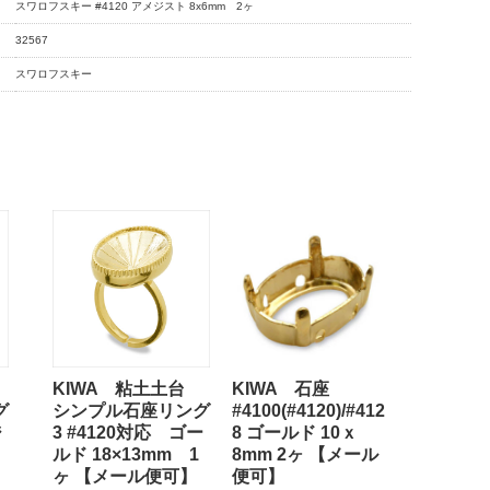
スワロフスキー #4120 アメジスト 8x6mm 2ヶ
32567
スワロフスキー
台
KIWA 粘土土台
KIWA 石座
グ
シンプル石座リング
#4100(#4120)/#412
ジ
3 #4120対応 ゴー
8 ゴールド 10ｘ
ルド 18×13mm 1
8mm 2ヶ 【メール
メ
ヶ 【メール便可】
便可】