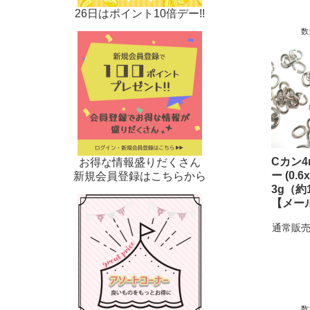
26日はポイント10倍デー!!
数
Cカン4
お得な情報盛りだくさん
ー (0.6
新規会員登録はこちらから
3g（約
【メー
通常販売
数