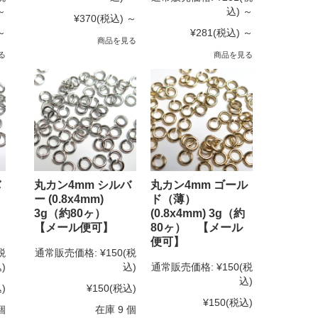
～
込)
～
¥370
(税込)
～
～
¥281
(税込)
～
商品を見る
る
商品を見る
バ
丸カン4mm シルバ
丸カン4mm ゴール
ー (0.8x4mm)
ド（薄）
3g（約80ヶ）
(0.8x4mm) 3g（約
【メール便可】
80ヶ） 【メール
便可】
税
通常販売価格:
¥150
(税
)
込)
通常販売価格:
¥150
(税
込)
)
¥150
(税込)
¥150
(税込)
個
在庫 9 個