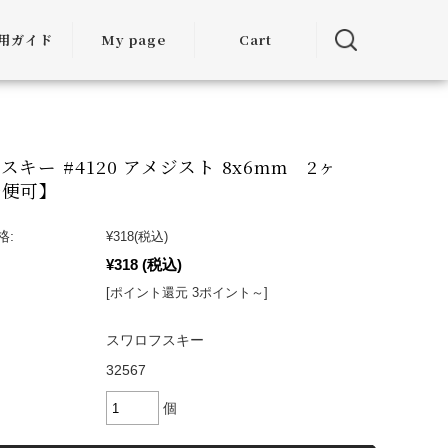
用ガイド
My page
Cart
用ガイド
・お届けに
ついて
キー #4120 アメジスト 8x6mm 2ヶ
ル便可】
方法につい
て
格:
¥318
(税込)
¥318
(税込)
・交換につ
いて
[ポイント還元 3ポイント～]
ランクアッ
スワロフスキー
度について
32567
ミア割（大
個
引）につい