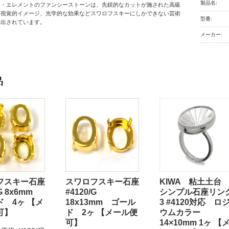
製品名:
ー・エレメントのファンシーストーンは、先鋭的なカットが施された高級
。視覚的イメージ、光学的な効果などスワロフスキーにしかできない芸術
型番:
み出されています。
メーカー:
品
フスキー石座
スワロフスキー石座
KIWA 粘土土
/G 8x6mm
#4120/G
シンプル石座リン
ド 4ヶ 【メ
18x13mm ゴール
3 #4120対応 ロ
可】
ド 2ヶ 【メール便
ウムカラー
可】
14×10mm 1ヶ 【