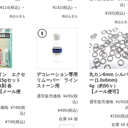
込)
¥114
(税込)
～
¥142
(税込)
～
¥265
(税込)
商品を見る
商品を見る
商品を見
イン エクセ
デコレーション専用
丸カン6mm シル
15gセット
リムーバー ライン
ー (1.0x6mm)
B剤 各
ストーン用
4g（約50ヶ）
）【メール便
【メール便可】
通常販売価格:
¥495
(税
込)
通常販売価格:
¥150
(
価格:
¥748
(税
込
¥495
(税込)
込)
¥150
(税込
在庫 64 個
¥748
(税込)
在庫 49 