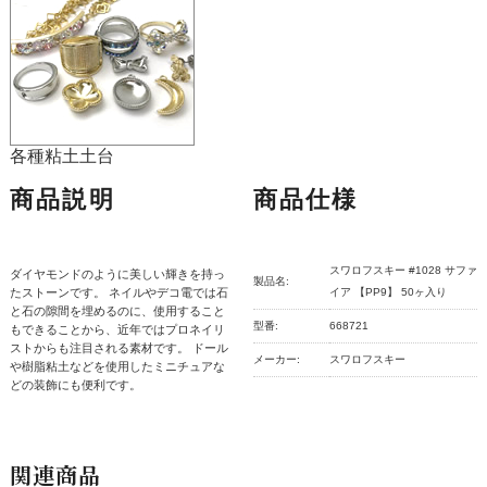
各種粘土土台
商品説明
商品仕様
スワロフスキー #1028 サファ
ダイヤモンドのように美しい輝きを持っ
製品名:
たストーンです。 ネイルやデコ電では石
イア 【PP9】 50ヶ入り
と石の隙間を埋めるのに、使用すること
型番:
668721
もできることから、近年ではプロネイリ
ストからも注目される素材です。 ドール
メーカー:
スワロフスキー
や樹脂粘土などを使用したミニチュアな
どの装飾にも便利です。
関連商品