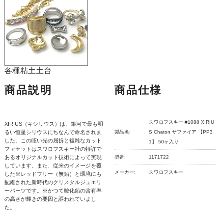
各種粘土土台
商品説明
商品仕様
スワロフスキー #1088 XIRIU
XIRIUS（キシリウス）は、銀河で最も明
るい恒星シリウスにちなんで命名されま
製品名:
S Chaton サファイア 【PP3
した。この眩い光の屈折と複雑なカット
1】 50ヶ入り
ファセットはスワロフスキー社の特許で
あるオリジナルカット技術によって実現
型番:
1171722
しています。また、従来のイメージを覆
メーカー:
スワロフスキー
した※レッドフリー（無鉛）と環境にも
配慮された新時代のクリスタルジュエリ
ーパーツです。※かつて酸化鉛の含有率
の高さが輝きの要因と謳われていまし
た。