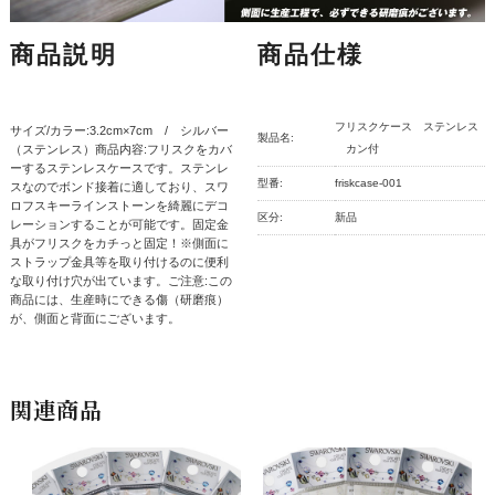
商品説明
商品仕様
フリスクケース ステンレス
サイズ/カラー:3.2cm×7cm / シルバー
製品名:
（ステンレス）商品内容:フリスクをカバ
カン付
ーするステンレスケースです。ステンレ
型番:
friskcase-001
スなのでボンド接着に適しており、スワ
ロフスキーラインストーンを綺麗にデコ
区分:
新品
レーションすることが可能です。固定金
具がフリスクをカチっと固定！※側面に
ストラップ金具等を取り付けるのに便利
な取り付け穴が出ています。ご注意:この
商品には、生産時にできる傷（研磨痕）
が、側面と背面にございます。
関連商品