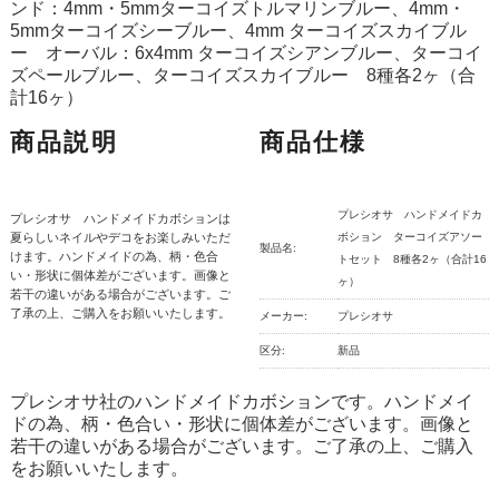
ンド：4mm・5mmターコイズトルマリンブルー、4mm・
5mmターコイズシーブルー、4mm ターコイズスカイブル
ー オーバル：6x4mm ターコイズシアンブルー、ターコイ
ズペールブルー、ターコイズスカイブルー 8種各2ヶ（合
計16ヶ）
商品説明
商品仕様
プレシオサ ハンドメイドカ
プレシオサ ハンドメイドカボションは
夏らしいネイルやデコをお楽しみいただ
ボション ターコイズアソー
製品名:
けます。ハンドメイドの為、柄・色合
トセット 8種各2ヶ（合計16
い・形状に個体差がございます。画像と
ヶ）
若干の違いがある場合がございます。ご
了承の上、ご購入をお願いいたします。
メーカー:
プレシオサ
区分:
新品
プレシオサ社のハンドメイドカボションです。ハンドメイ
ドの為、柄・色合い・形状に個体差がございます。画像と
若干の違いがある場合がございます。ご了承の上、ご購入
をお願いいたします。