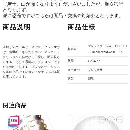
（若干、白が強くなります）がございましたが、順次移行
となります。
誠に恐縮ですがこちらは返品・交換の対象外となります。
商品説明
商品仕様
プレシオサ Round Pearl 1H
糸通しのパールビーズです。プレシオサ
製品名:
は、何世紀にもわたるボヘミアンカット
12 pearlescent.white 3ヶ
クリスタルの伝統から出発し、職人技と
型番:
4293777
スキル、そして最新のテクノロジーでそ
れを豊かにします。プレシオサ・クリス
メーカー:
プレシオサ
タルは上品でエレガントな美しさの本質
を表しています。
区分:
新品
関連商品