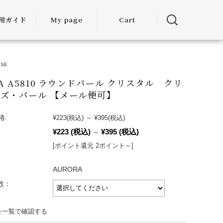
用ガイド
My page
Cart
用ガイド
OSE
・お届けに
ついて
RA A5810 ラウンドパール クリスタル クリ
ズ・パール 【メール便可】
方法につい
て
格:
¥223
(税込)
～
¥395
(税込)
¥223
(税込)
¥395
(税込)
～
・交換につ
いて
[ポイント還元 2ポイント～]
ランクアッ
AURORA
度について
入数：
ミア割（大
を一覧で確認する
引）につい