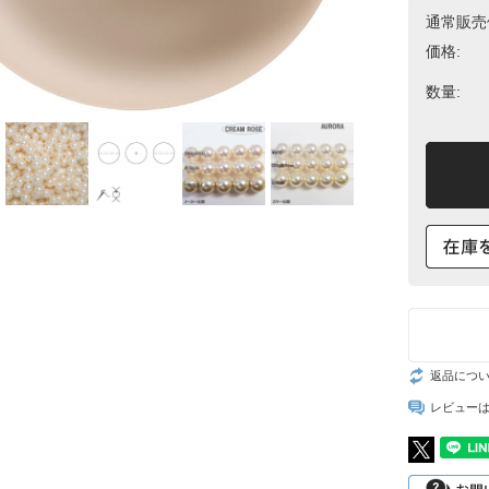
通常販売
スト
価格:
数量:
返品につ
レビュー