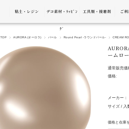
粘土・レジン
デコ素材・ﾗｯﾋﾟﾝ
工具類・接着剤
ご利
粘土・粘土土台
デコ素材
ピンセット
ご利
ｸﾞ
TOP
AURORA (オーロラ)
パール
Round Pearl -ラウンドパール-
CREAM R
レジン
ﾗｯﾋﾟﾝｸﾞ雑貨
アプリケーター
送料
AURO
ｺﾞﾑ
ヤットコ・ニッ
ームロー
パー
決済
通常販売価
接着剤・リムー
価格:
バー
返品
ケース・トレー
会員
メーカー：
便利グッズ・そ
プ制
サイズ / 
の他
プレ
書籍・レシピ
価格と在庫
口割