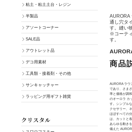
粘土・粘土土台・レジン
AUROR
半製品
通し穴タ
アソートコーナー
す。縫い
※コーテ
SALE品
す。
アウトレット品
AURORA公
商品
デコ用素材
工具類・接着剤・その他
AURORA 
サンキャッチャー
であり、さま
準と価格が調
ラッピング用ギフト雑貨
のオーロラ カ
す。シンプル
クセサリー、ネ
ほぼすべての分
クリスタル
は、カットと
あらゆる動きを
備えた AUR
スワロフスキー