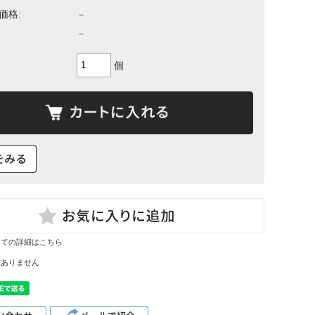
て
価格:
－
ーン・サイ
－
ズ表
個
いての詳細はこちら
はありません