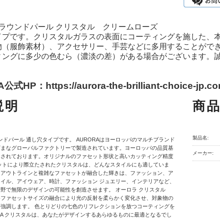
A ラウンドパール クリスタル クリームローズ
イプです。クリスタルガラスの表面にコーティングを施した、
物（服飾素材）、アクセサリー、手芸などに多用することがで
ィングに多少の色むら（濃淡の差）がある場合がございます。
式HP：https://aurora-the-brilliant-choice-jp.co
説明
商
製品名:
ラウンドパール 通し穴タイプです。 AURORAはヨーロッパのマルチブランド
ざまなグローバルファクトリーで製造されています。ヨーロッパの品質基
メーカー:
和されております。オリジナルのファセット形状と高いカッティング精度
ットにより際立たされたクリスタルは、どんなスタイルにも適していま
なアウトラインと複雑なファセットが融合した輝きは、ファッション、ア
イル、アイウェア、時計、ファッション ジュエリー、インテリアなど、
野で無限のデザインの可能性を創造させます。 オーロラ クリスタル
各ファセットサイズの融合により光の反射を柔らかく変化させ、対象物の
強調します。 色とりどりの七色のリフレクションを放つコーティングを
ORA クリスタルは、あなたがデザインするあらゆるものに最適となるでし