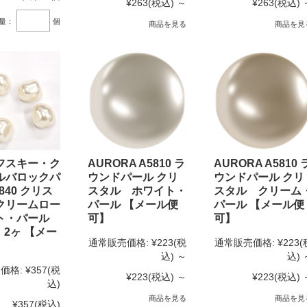
¥263
(税込)
～
¥263
(税込)
量：
個
商品を見る
商品を見
フスキー・ク
AURORA A5810 ラ
AURORA A5810 
ルバロックパ
ウンドパール クリ
ウンドパール クリ
840 クリス
スタル ホワイト・
スタル クリーム
クリームロー
パール 【メール便
パール 【メール便
ト・パール
可】
可】
 2ヶ 【メー
通常販売価格:
¥223
(税
通常販売価格:
¥223
(
】
込)
～
込)
価格:
¥357
(税
¥223
(税込)
～
¥223
(税込)
込)
商品を見る
商品を見
¥357
(税込)