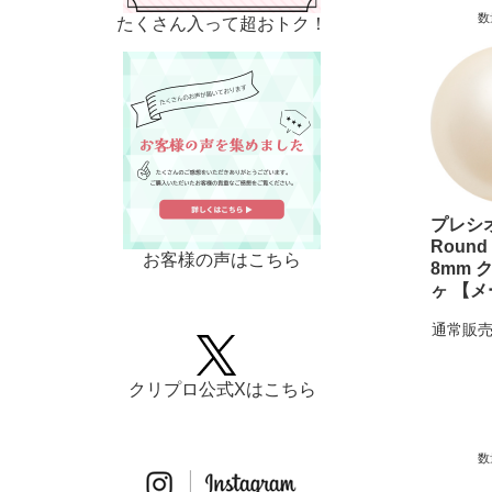
数
たくさん入って超おトク！
プレ
Round 
お客様の声はこちら
8mm 
ヶ 【
通常販売
クリプロ公式Xはこちら
数