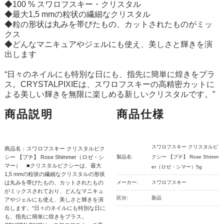
◆100 % スワロフスキー・クリスタル
◆最大1,5 mmの粒状の繊細なクリスタル
◆粒の形状は丸みを帯びたもの、カットされたものがミッ
クス
◆どんなマニキュアやジェルにも使え、美しさと輝きを演
出します
“日々のネイルにも特別な日にも、指先に簡単に煌きをプラ
ス。CRYSTALPIXIEは、スワロフスキーの高精密カットに
よる美しい輝きを無限に楽しめる新しいクリスタルです。”
商品説明
商品仕様
スワロフスキー クリスタルピ
商品名：スワロフスキー クリスタルピク
シー 【プチ】 Rose Shimmer（ロゼ・シ
製品名:
クシー 【プチ】 Rose Shimm
マー） ■クリスタルピクシーは、最大
er（ロゼ・シマー）5g
1,5 mmの粒状の繊細なクリスタルの形状
は丸みを帯びたもの、カットされたもの
メーカー:
スワロフスキー
がミックスされており、どんなマニキュ
区分:
新品
アやジェルにも使え、美しさと輝きを演
出します。“日々のネイルにも特別な日に
も、指先に簡単に煌きをプラス。