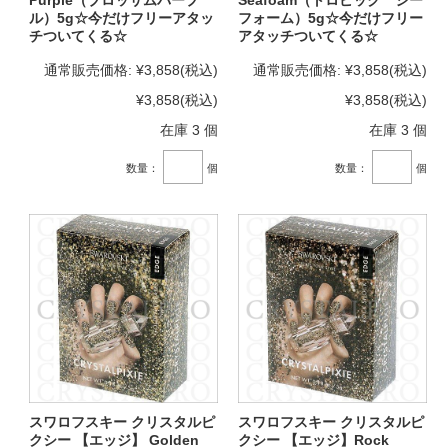
Purple（ブロッサムパープ
Seafoam（トロピック シー
ル）5g☆今だけフリーアタッ
フォーム）5g☆今だけフリー
チついてくる☆
アタッチついてくる☆
通常販売価格:
¥3,858
(税込)
通常販売価格:
¥3,858
(税込)
¥3,858
(税込)
¥3,858
(税込)
在庫 3 個
在庫 3 個
数量：
個
数量：
個
スワロフスキー クリスタルピ
スワロフスキー クリスタルピ
クシー 【エッジ】 Golden
クシー 【エッジ】Rock