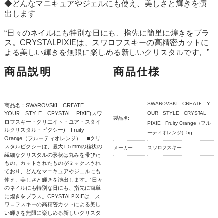
◆どんなマニキュアやジェルにも使え、美しさと輝きを演
出します
“日々のネイルにも特別な日にも、指先に簡単に煌きをプラ
ス。CRYSTALPIXIEは、スワロフスキーの高精密カットに
よる美しい輝きを無限に楽しめる新しいクリスタルです。”
商品説明
商品仕様
SWAROVSKI CREATE Y
商品名：SWAROVSKI CREATE
YOUR STYLE CRYSTAL PIXIE(スワ
OUR STYLE CRYSTAL
製品名:
ロフスキー・クリエイト・ユア・スタイ
PIXIE Fruity Orange（フル
ルクリスタル・ピクシー) Fruity
ーティオレンジ）5g
Orange（フルーティオレンジ） ■クリ
スタルピクシーは、最大1,5 mmの粒状の
メーカー:
スワロフスキー
繊細なクリスタルの形状は丸みを帯びた
もの、カットされたものがミックスされ
ており、どんなマニキュアやジェルにも
使え、美しさと輝きを演出します。“日々
のネイルにも特別な日にも、指先に簡単
に煌きをプラス。CRYSTALPIXIEは、ス
ワロフスキーの高精密カットによる美し
い輝きを無限に楽しめる新しいクリスタ