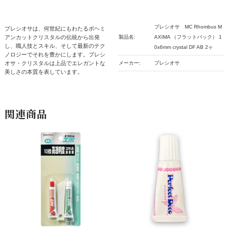
プレシオサ MC Rhombus M
プレシオサは、何世紀にもわたるボヘミ
アンカットクリスタルの伝統から出発
製品名:
AXIMA （フラットバック） 1
し、職人技とスキル、そして最新のテク
0x6mm crystal DF AB 2ヶ
ノロジーでそれを豊かにします。プレシ
オサ・クリスタルは上品でエレガントな
メーカー:
プレシオサ
美しさの本質を表しています。
関連商品