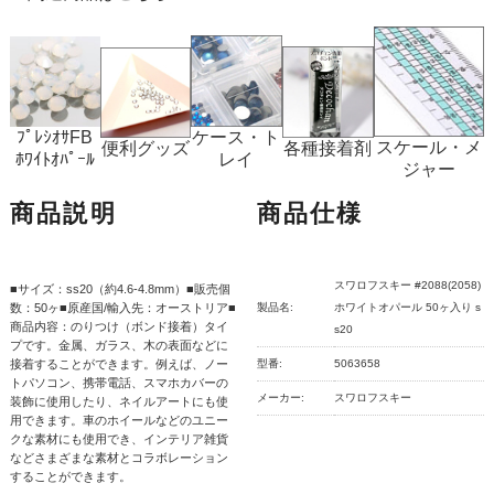
ﾌﾟﾚｼｵｻFB
ケース・ト
スケール・メ
便利グッズ
各種接着剤
ﾎﾜｲﾄｵﾊﾟｰﾙ
レイ
ジャー
商品説明
商品仕様
スワロフスキー #2088(2058)
■サイズ：ss20（約4.6-4.8mm）■販売個
数：50ヶ■原産国/輸入先：オーストリア■
製品名:
ホワイトオパール 50ヶ入り s
商品内容：のりつけ（ボンド接着）タイ
s20
プです。金属、ガラス、木の表面などに
接着することができます。例えば、ノー
型番:
5063658
トパソコン、携帯電話、スマホカバーの
メーカー:
スワロフスキー
装飾に使用したり、ネイルアートにも使
用できます。車のホイールなどのユニー
クな素材にも使用でき、インテリア雑貨
などさまざまな素材とコラボレーション
することができます。