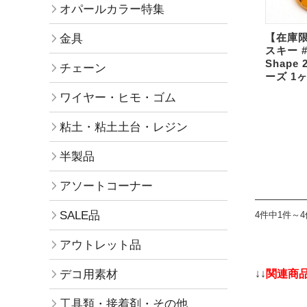
オパールカラー特集
【在庫
金具
スキー #8
Shape
チェーン
ーズ 1
ワイヤー・ヒモ・ゴム
粘土・粘土土台・レジン
半製品
アソートコーナー
SALE品
4件中1件～
アウトレット品
デコ用素材
↓↓
関連商
工具類・接着剤・その他