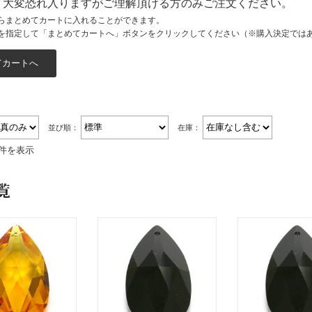
、大変恐れ入りますがご理解頂ける方のみご注文ください。
らまとめてカートに入れることができます。
スト
を指定して「まとめてカートへ」ボタンをクリックしてください（※購入決定では
並び順：
在庫：
4件を表示
覧