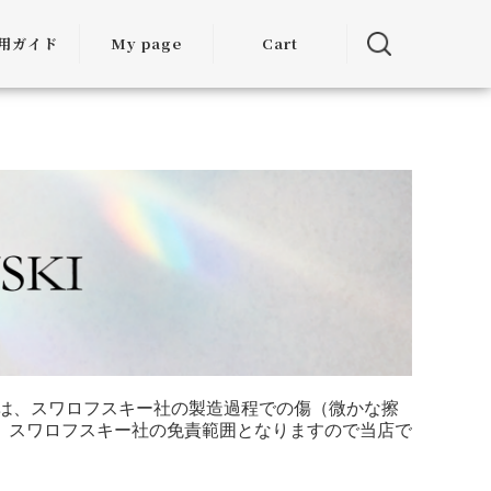
用ガイド
My page
Cart
用ガイド
・お届けに
ついて
方法につい
て
・交換につ
いて
ランクアッ
度について
ては、スワロフスキー社の製造過程での傷（微かな擦
、スワロフスキー社の免責範囲となりますので当店で
ミア割（大
引）につい