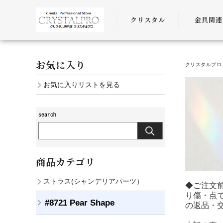
クリスタル
金具関連
SWAROVSKI
金具
お気に入り
クリスタルプロ 
PRECIOSA
チェーン
お気に入りリストを見る
AURORA
ﾜｲﾔｰ・ﾋﾓ・
商品カテゴリ
ストラス(シャンデリアパーツ）
◆ご注文
り傷・点
#8721 Pear Shape
の返品・