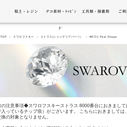
粘土・レジン
デコ素材・ﾗｯﾋﾟﾝ
工具類・接着剤
ご利
粘土・粘土土台
デコ素材
ピンセット
ご利
ｸﾞ
TOP
スワロフスキー
ストラス(シャンデリアパーツ）
#8721 Pear Shape
レジン
ﾗｯﾋﾟﾝｸﾞ雑貨
アプリケーター
送料
ｺﾞﾑ
ヤットコ・ニッ
パー
決済
接着剤・リムー
バー
返品
ケース・トレー
会員
便利グッズ・そ
プ制
前の注意事項◆スワロフスキーストラス 8000番台におきまし
の他
で入っているチップ痕）がございます。 こちらにおきましては
プレ
交換の対象となりません。
書籍・レシピ
口割