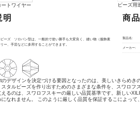
ビーズ用
コートワイヤー
説明
商
製品名:
ービーズ ソロバン型は、一般的で使い勝手も大変良く、縫い物（服飾素
サリー、手芸などに多用することができます。
メーカー:
N Cutのデザインを決定づける要因となったのは、美しいきらめ
リスタルビーズを作り出すためのさまざまな条件を、スワロフ
支えるのは、スワロフスキーの厳しい品質基準です。新しいXIL
めになれません。 このように厳しく品質を保証するこによって