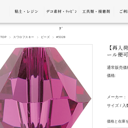
粘土・レジン
デコ素材・ﾗｯﾋﾟﾝ
工具類・接着剤
ご利
粘土・粘土土台
デコ素材
ピンセット
ご利
ｸﾞ
TOP
スワロフスキー
ビーズ
#5328
レジン
ﾗｯﾋﾟﾝｸﾞ雑貨
アプリケーター
送料
【再入荷
ｺﾞﾑ
ヤットコ・ニッ
ール便
パー
決済
通常販売価
接着剤・リムー
価格:
バー
返品
ケース・トレー
会員
メーカー：
便利グッズ・そ
プ制
サイズ / 
の他
プレ
書籍・レシピ
価格と在庫
口割