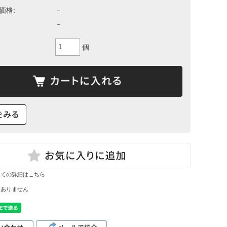
て
価格:
－
ーン・サイ
－
ズ表
個
いての詳細はこちら
はありません