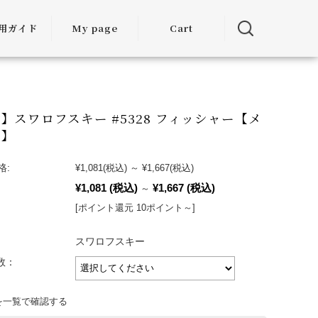
用ガイド
My page
Cart
用ガイド
・お届けに
ついて
】スワロフスキー #5328 フィッシャー【メ
可】
方法につい
て
格:
¥1,081
(税込)
～
¥1,667
(税込)
¥1,081
(税込)
¥1,667
(税込)
～
・交換につ
いて
[ポイント還元 10ポイント～]
ランクアッ
スワロフスキー
度について
入数：
ミア割（大
を一覧で確認する
引）につい