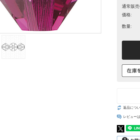
通常販売
スト
価格:
数量:
返品につ
レビュー