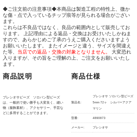
◆ご注文前の注意事項◆本商品は製造工程の特性上、微か
な傷・点で入っているチップ痕等が見られる場合がござい
ます。
これらは不良品ではなく、良品の範囲内として販売してお
ります。 上記理由による返品・交換はお受けいたしかねま
すので、あらかじめご了承のうえご購入くださいますよう
お願いいたします。 またイメージと違う、サイズを間違え
た等、
当店での返品・交換の対象となりません。
大変恐れ
入りますが、その旨をご理解の上、ご注文をお願いいたし
ます。
商品説明
商品仕様
プレシオサ ソロバン型ビーズ
プレシオサビーズ ソロバン型ビーズ
は、一般的で使い勝手も大変良く、縫い
製品名:
5mm 72ヶ シルバーアクア
物（服飾素材）、アクセサリー、手芸な
マリン
どに多用することができます。
型番:
4890873
メーカー:
プレシオサ