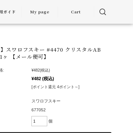
用ガイド
My page
Cart
用ガイド
・お届けに
ついて
】スワロフスキー #4470 クリスタルAB
 1ヶ 【メール便可】
方法につい
て
格:
¥482
(税込)
¥482
(税込)
・交換につ
いて
[ポイント還元 4ポイント～]
ランクアッ
スワロフスキー
度について
677052
ミア割（大
個
引）につい