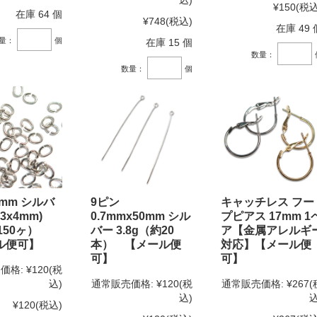
込)
¥150
(税込
在庫 64 個
¥748
(税込)
在庫 49 
量：
個
在庫 15 個
数量：
数量：
個
mm シルバ
9ピン
キャッチレス フー
x3x4mm)
0.7mmx50mm シル
プピアス 17mm 1
150ヶ）
バー 3.8g（約20
ア【金属アレルギ
ル便可】
本） 【メール便
対応】【メール便
可】
可】
価格:
¥120
(税
込)
通常販売価格:
¥120
(税
通常販売価格:
¥267
(
込)
込
¥120
(税込)