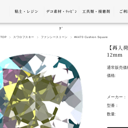
粘土・レジン
デコ素材・ﾗｯﾋﾟﾝ
工具類・接着剤
ご利
粘土・粘土土台
デコ素材
ピンセット
ご利
ｸﾞ
TOP
スワロフスキー
ファンシーストーン
#4470 Cushion Square
レジン
ﾗｯﾋﾟﾝｸﾞ雑貨
アプリケーター
送料
【再入荷
ｺﾞﾑ
ヤットコ・ニッ
12mm
パー
決済
通常販売価
接着剤・リムー
価格:
バー
返品
ケース・トレー
会員
メーカー：
便利グッズ・そ
プ制
型番：
の他
数量:
プレ
書籍・レシピ
口割