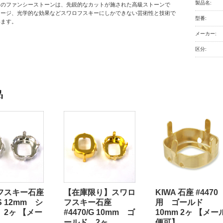
製品名:
ーのファンシーストーンは、先鋭的なカットが施された高級ストーンで
メージ、光学的な効果などスワロフスキーにしかできない芸術性と技術で
型番:
います。
メーカー:
区分:
品
フスキー石座
【在庫限り】スワロ
KIWA 石座 #4470
/S 12mm シ
フスキー石座
用 ゴールド
 2ヶ 【メー
#4470/G 10mm ゴ
10mm 2ヶ 【メー
】
ールド 2ヶ
便可】