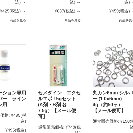
込)
～
込)
～
込)
¥425
(税込)
～
¥637
(税込)
～
¥459
(税込)
商品を見る
商品を見る
商品を見
ーション専用
セメダイン エクセ
丸カン6mm シル
バー ライン
ルエポ 15gセット
ー (1.0x6mm)
ン用
(A剤・B剤 各
4g（約50ヶ）
7.5g）【メール便
【メール便可】
価格:
¥495
(税
可】
込)
通常販売価格:
¥150
(
通常販売価格:
¥748
(税
込
¥495
(税込)