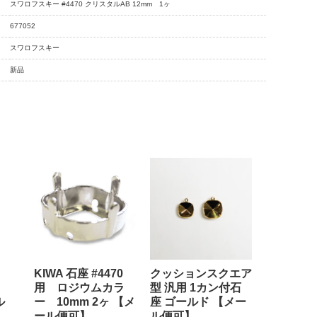
スワロフスキー #4470 クリスタルAB 12mm 1ヶ
677052
スワロフスキー
新品
KIWA 石座 #4470
クッションスクエア
用 ロジウムカラ
型 汎用 1カン付石
ル
ー 10mm 2ヶ 【メ
座 ゴールド 【メー
ール便可】
ル便可】