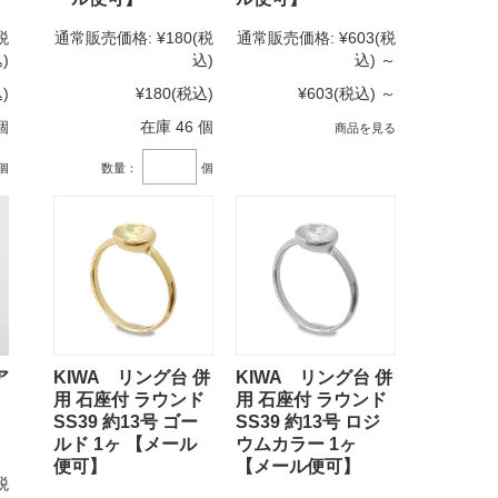
税
通常販売価格:
¥180
(税
通常販売価格:
¥603
(税
)
込)
込)
～
)
¥180
(税込)
¥603
(税込)
～
個
在庫 46 個
商品を見る
個
数量：
個
ア
KIWA リング台 併
KIWA リング台 併
用 石座付 ラウンド
用 石座付 ラウンド
SS39 約13号 ゴー
SS39 約13号 ロジ
ルド 1ヶ 【メール
ウムカラー 1ヶ
便可】
【メール便可】
税