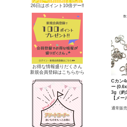
26日はポイント10倍デー!!
数
お得な情報盛りだくさん
新規会員登録はこちらから
Cカン4
ー (0.6
3g（約
【メー
通常販売