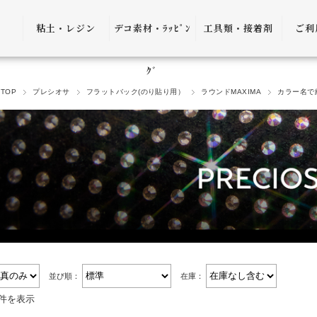
粘土・レジン
デコ素材・ﾗｯﾋﾟﾝ
工具類・接着剤
ご利
粘土・粘土土台
デコ素材
ピンセット
ご利
ｸﾞ
TOP
プレシオサ
フラットバック(のり貼り用）
ラウンドMAXIMA
カラー名で
レジン
ﾗｯﾋﾟﾝｸﾞ雑貨
アプリケーター
送料
ｺﾞﾑ
ヤットコ・ニッ
パー
決済
接着剤・リムー
バー
返品
ケース・トレー
会員
便利グッズ・そ
プ制
の他
並び順：
在庫：
プレ
2件を表示
書籍・レシピ
口割