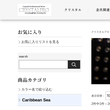
クリスタル
金具関連
SWAROVSKI
金具
お気に入り
クリスタルプロ 
PRECIOSA
チェーン
お気に入りリストを見る
AURORA
ﾜｲﾔｰ・ﾋﾓ・
商品カテゴリ
カラー名で絞り込む
表示切替：
Caribbean Sea
2件中1件～