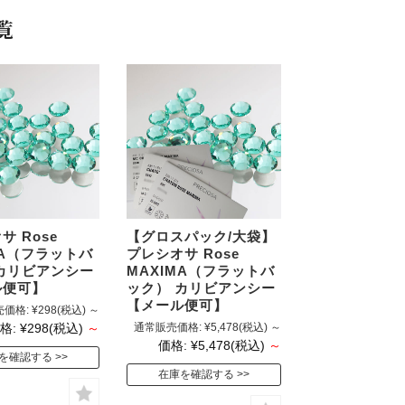
覧
スト
サ Rose
【グロスパック/大袋】
MA（フラットバ
プレシオサ Rose
カリビアンシー
MAXIMA（フラットバ
ル便可】
ック） カリビアンシー
【メール便可】
価格:
¥298
(税込)
～
格:
¥298
(税込)
～
通常販売価格:
¥5,478
(税込)
～
価格:
¥5,478
(税込)
～
を確認する
在庫を確認する