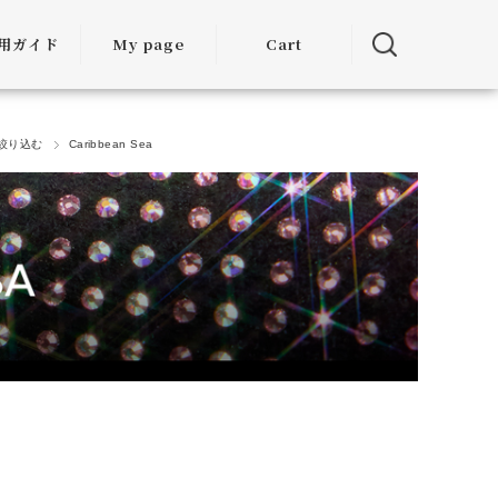
用ガイド
My page
Cart
用ガイド
絞り込む
Caribbean Sea
・お届けに
ついて
方法につい
て
・交換につ
いて
ランクアッ
度について
ミア割（大
引）につい