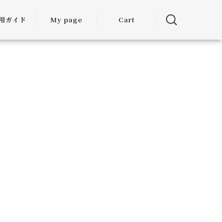
用ガイド
My page
Cart
用ガイド
・お届けに
ついて
方法につい
て
・交換につ
いて
ランクアッ
度について
ミア割（大
引）につい