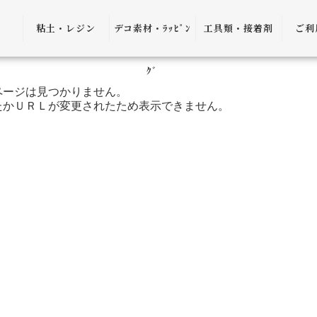
粘土・レジン
デコ素材・ﾗｯﾋﾟﾝ
工具類・接着剤
ご利
粘土・粘土土台
デコ素材
ピンセット
ご利
ｸﾞ
ページは見つかりません。
レジン
ﾗｯﾋﾟﾝｸﾞ雑貨
アプリケーター
送料
たかＵＲＬが変更されたため表示できません。
ｺﾞﾑ
ヤットコ・ニッ
パー
決済
接着剤・リムー
バー
返品
ケース・トレー
会員
便利グッズ・そ
プ制
の他
プレ
書籍・レシピ
口割