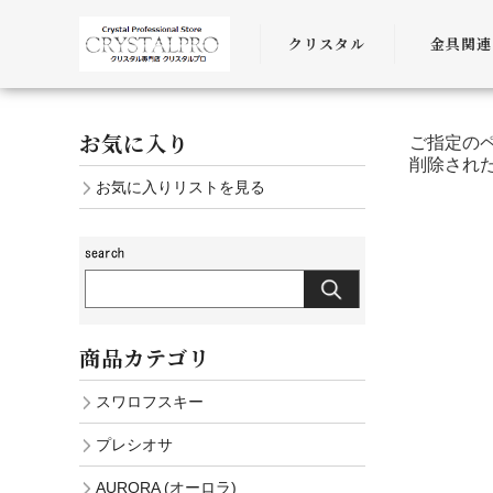
クリスタル
金具関連
SWAROVSKI
金具
お気に入り
ご指定の
PRECIOSA
チェーン
削除され
お気に入りリストを見る
AURORA
ﾜｲﾔｰ・ﾋﾓ・
商品カテゴリ
スワロフスキー
プレシオサ
AURORA (オーロラ)