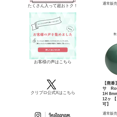
通常販売
たくさん入って超おトク！
数
お客様の声はこちら
【廃番
サ Rou
クリプロ公式Xはこちら
1H 8
12ヶ 
可】
通常販売