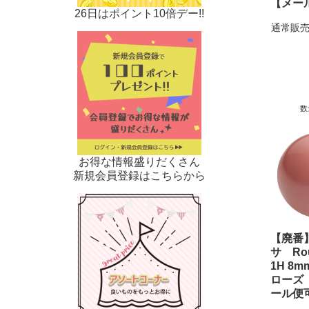
【メー
26日はポイント10倍デー!!
通常販売
数
お得な情報盛りだくさん
新規会員登録はこちらから
【廃番
サ Rou
1H 8
ローズ 
ール便