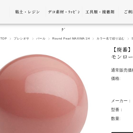
粘土・レジン
デコ素材・ﾗｯﾋﾟﾝ
工具類・接着剤
ご利
粘土・粘土土台
デコ素材
ピンセット
ご利
ｸﾞ
TOP
プレシオサ
パール
Round Pearl MAXIMA 1H
カラー名で絞り込む
レジン
ﾗｯﾋﾟﾝｸﾞ雑貨
アプリケーター
送料
【廃番】プ
ｺﾞﾑ
ヤットコ・ニッ
モンロー
パー
決済
通常販売価
接着剤・リムー
価格:
バー
返品
ケース・トレー
会員
メーカー：
便利グッズ・そ
プ制
型番：
の他
数量:
プレ
書籍・レシピ
口割