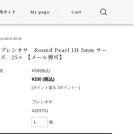
用ガイド
My page
Cart
用ガイド
SALMON ROSE
・お届けに
ついて
レシオサ Round Pearl 1H 5mm サー
ズ 25ヶ 【メール便可】
方法につい
て
格:
¥330
(税込)
¥330
(税込)
・交換につ
いて
[ポイント還元 3ポイント～]
ランクアッ
プレシオサ
度について
4283751
ミア割（大
個
引）につい