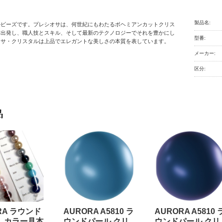
製品名:
ルビーズです。プレシオサは、何世紀にもわたるボヘミアンカットクリス
ら出発し、職人技とスキル、そして最新のテクノロジーでそれを豊かにし
型番:
オサ・クリスタルは上品でエレガントな美しさの本質を表しています。
メーカー:
区分:
品
RA ラウンド
AURORA A5810 ラ
AURORA A5810 
 カラー見本
ウンドパール クリ
ウンドパール クリ