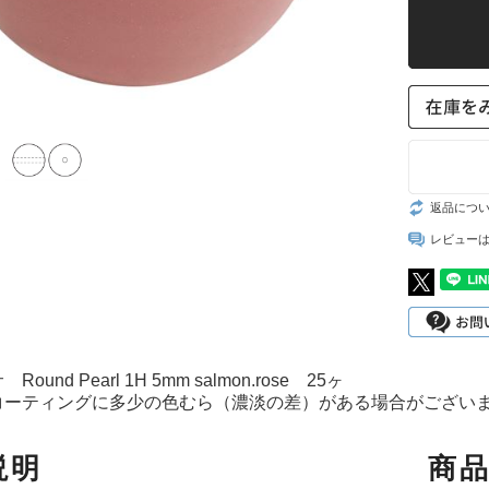
スト
返品につ
レビュー
ound Pearl 1H 5mm salmon.rose 25ヶ
コーティングに多少の色むら（濃淡の差）がある場合がござい
。
説明
商