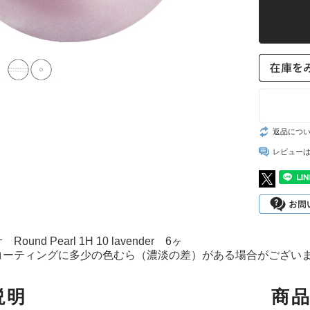
スト
返品につ
レビュー
ound Pearl 1H 10 lavender 6ヶ
コーティングに多少の色むら（濃淡の差）がある場合がござい
。
説明
商