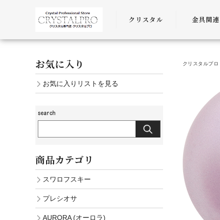
クリスタル
金具関連
SWAROVSKI
金具
お気に入り
クリスタルプロ 
PRECIOSA
チェーン
お気に入りリストを見る
AURORA
ﾜｲﾔｰ・ﾋﾓ・
商品カテゴリ
スワロフスキー
プレシオサ
AURORA (オーロラ)