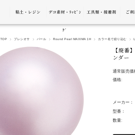
粘土・レジン
デコ素材・ﾗｯﾋﾟﾝ
工具類・接着剤
ご利
粘土・粘土土台
デコ素材
ピンセット
ご利
ｸﾞ
TOP
プレシオサ
パール
Round Pearl MAXIMA 1H
カラー名で絞り込む
レジン
ﾗｯﾋﾟﾝｸﾞ雑貨
アプリケーター
送料
【廃番】プ
ｺﾞﾑ
ヤットコ・ニッ
ンダー 
パー
決済
通常販売価
接着剤・リムー
価格:
バー
返品
ケース・トレー
会員
メーカー：
便利グッズ・そ
プ制
型番：
の他
数量:
プレ
書籍・レシピ
口割