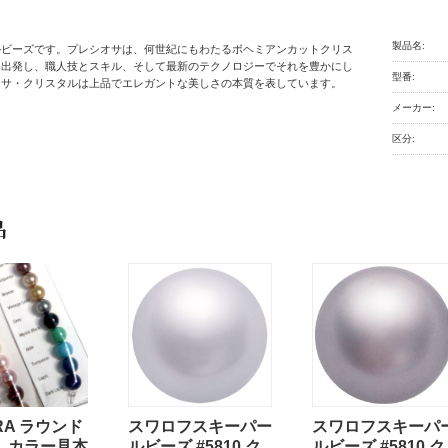
製品名:
ルビーズです。プレシオサは、何世紀にもわたるボヘミアンカットクリス
ら出発し、職人技とスキル、そして最新のテクノロジーでそれを豊かにし
型番:
オサ・クリスタルは上品でエレガントな美しさの本質を表しています。
メーカー:
区分:
品
RA ラウンド
スワロフスキーパー
スワロフスキーパ
 カラー見本
ルビーズ #5810 ク
ルビーズ #5810 ク