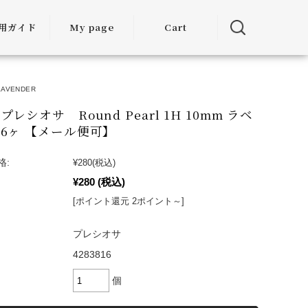
用ガイド
My page
Cart
用ガイド
LAVENDER
・お届けに
ついて
レシオサ Round Pearl 1H 10mm ラベ
6ヶ 【メール便可】
方法につい
て
格:
¥280
(税込)
¥280
(税込)
・交換につ
いて
[ポイント還元 2ポイント～]
ランクアッ
プレシオサ
度について
4283816
ミア割（大
個
引）につい