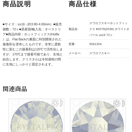
商品説明
商品仕様
スワロフスキーホットフィッ
■サイズ：ss16（約3.80-4.00mm）■販売
個数：72ヶ■原産国/輸入先：オーストリ
製品名:
クス #2078(2038) ホワイトオ
ア■商品内容：ホットフィックス(Hotfix
パール ss16 72ヶ
）は、Flat Backの裏面に特別開発された
接着剤を塗布したものです。非常に柔軟
型番:
5091354
性に富むこの接着剤は120℃で活性化しま
メーカー:
スワロフスキー
すが、170℃まで接着可能であり、生地と
結合します。クリスタルは冷却過程の間
に生地にしっかりと固定されます。
関連商品