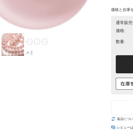
価格と在庫
スト
通常販売
価格:
数量:
返品につ
レビュー