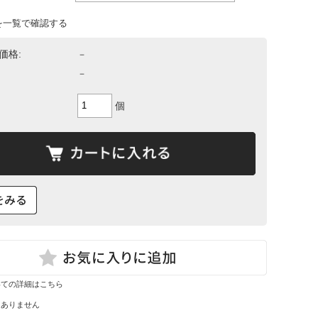
て
を一覧で確認する
ーン・サイ
ズ表
価格:
－
－
個
いての詳細はこちら
はありません