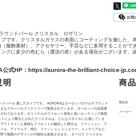
A ラウンドパール クリスタル ロザリン
イプです。クリスタルガラスの表面にコーティングを施した、
物（服飾素材）、アクセサリー、手芸などに多用することがで
ィングに多少の色むら（濃淡の差）がある場合がございます。
式HP：https://aurora-the-brilliant-choice-jp.co
説明
商
製品名:
ラウンドパール 通し穴タイプです。 AURORAはヨーロッパのマルチブランド
ざまなグローバルファクトリーで製造されています。ヨーロッパの品質基
メーカー:
和されております。オリジナルのファセット形状と高いカッティング精度
ットにより際立たされたクリスタルは、どんなスタイルにも適していま
なアウトラインと複雑なファセットが融合した輝きは、ファッション、ア
イル、アイウェア、時計、ファッション ジュエリー、インテリアなど、
野で無限のデザインの可能性を創造させます。 オーロラ クリスタル