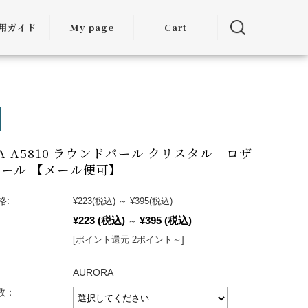
用ガイド
My page
Cart
用ガイド
・お届けに
ついて
方法につい
RA A5810 ラウンドパール クリスタル ロザ
て
ール 【メール便可】
・交換につ
いて
格:
¥223
(税込)
～
¥395
(税込)
¥223
(税込)
¥395
(税込)
～
ランクアッ
[ポイント還元 2ポイント～]
度について
AURORA
ミア割（大
引）につい
入数：