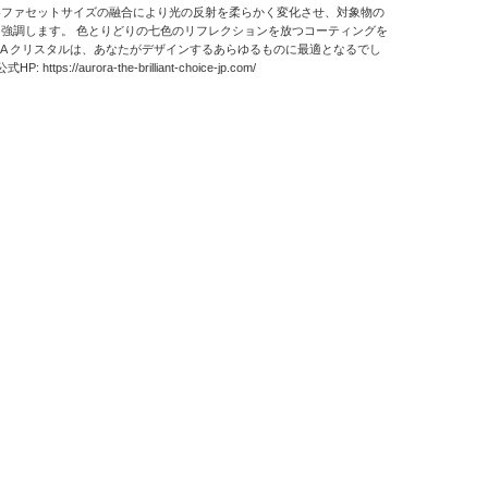
各ファセットサイズの融合により光の反射を柔らかく変化させ、対象物の
強調します。 色とりどりの七色のリフレクションを放つコーティングを
ORA クリスタルは、あなたがデザインするあらゆるものに最適となるでし
 https://aurora-the-brilliant-choice-jp.com/