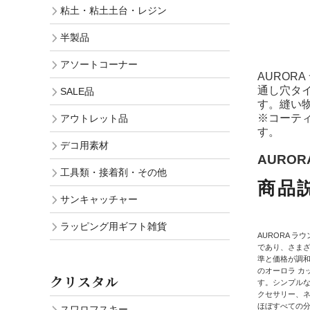
粘土・粘土土台・レジン
半製品
アソートコーナー
AUROR
通し穴タ
SALE品
す。縫い
※コーテ
アウトレット品
す。
デコ用素材
AURORA公
工具類・接着剤・その他
商品
サンキャッチャー
ラッピング用ギフト雑貨
AURORA 
であり、さま
準と価格が調
のオーロラ カ
クリスタル
す。シンプル
クセサリー、ネ
ほぼすべての分
スワロフスキー