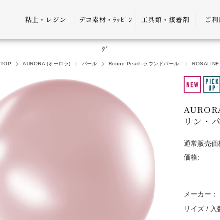
粘土・レジン
デコ素材・ﾗｯﾋﾟﾝ
工具類・接着剤
ご利
粘土・粘土土台
デコ素材
ピンセット
ご利
ｸﾞ
TOP
AURORA (オーロラ)
パール
Round Pearl -ラウンドパール-
ROSALINE
レジン
ﾗｯﾋﾟﾝｸﾞ雑貨
アプリケーター
送料
ｺﾞﾑ
ヤットコ・ニッ
パー
決済
AURO
リン・パ
接着剤・リムー
バー
返品
通常販売価
ケース・トレー
価格:
会員
便利グッズ・そ
プ制
の他
メーカー：
プレ
書籍・レシピ
口割
サイズ / 