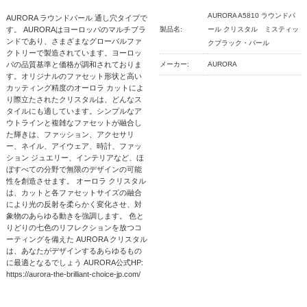
AURORA A5810 ラウンドパ
AURORA ラウンドパール 通し穴タイプで
す。 AURORAはヨーロッパのマルチブラ
製品名:
ール クリスタル ミスティッ
ンドであり、さまざまなグローバルファ
クブラック・パール
クトリーで製造されています。ヨーロッ
パの品質基準と価格が調和されておりま
メーカー:
AURORA
す。オリジナルのファセット形状と高い
カッティング精度のオーロラ カットによ
り際立たされたクリスタルは、どんなス
タイルにも適しています。シンプルなア
ウトラインと複雑なファセットが融合し
た輝きは、ファッション、アクセサリ
ー、ネイル、アイウェア、時計、ファッ
ション ジュエリー、インテリアなど、ほ
ぼすべての分野で無限のデザインの可能
性を創造させます。 オーロラ クリスタル
は、カットと各ファセットサイズの融合
により光の反射を柔らかく変化させ、対
象物のあらゆる動きを強調します。 色と
りどりの七色のリフレクションを放つコ
ーティングを備えた AURORA クリスタル
は、あなたがデザインするあらゆるもの
に最適となるでしょう AURORA公式HP:
https://aurora-the-brilliant-choice-jp.com/