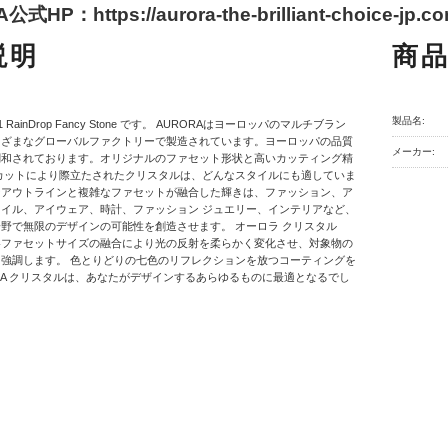
式HP：https://aurora-the-brilliant-choice-jp.co
説明
商
製品名:
31 RainDrop Fancy Stone です。 AURORAはヨーロッパのマルチブラン
まざまなグローバルファクトリーで製造されています。ヨーロッパの品質
メーカー:
調和されております。オリジナルのファセット形状と高いカッティング精
カットにより際立たされたクリスタルは、どんなスタイルにも適していま
なアウトラインと複雑なファセットが融合した輝きは、ファッション、ア
イル、アイウェア、時計、ファッション ジュエリー、インテリアなど、
野で無限のデザインの可能性を創造させます。 オーロラ クリスタル
各ファセットサイズの融合により光の反射を柔らかく変化させ、対象物の
強調します。 色とりどりの七色のリフレクションを放つコーティングを
ORA クリスタルは、あなたがデザインするあらゆるものに最適となるでし