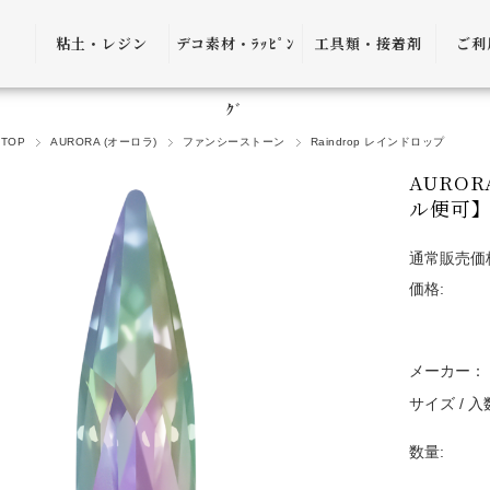
粘土・レジン
デコ素材・ﾗｯﾋﾟﾝ
工具類・接着剤
ご利
粘土・粘土土台
デコ素材
ピンセット
ご利
ｸﾞ
TOP
AURORA (オーロラ)
ファンシーストーン
Raindrop レインドロップ
レジン
ﾗｯﾋﾟﾝｸﾞ雑貨
アプリケーター
送料
AUROR
ｺﾞﾑ
ヤットコ・ニッ
ル便可
パー
決済
通常販売価
接着剤・リムー
価格:
バー
返品
ケース・トレー
会員
メーカー：
便利グッズ・そ
プ制
サイズ / 
の他
プレ
数量:
書籍・レシピ
口割