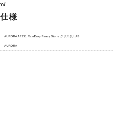
m/
品仕様
AURORA A4331 RainDrop Fancy Stone クリスタルAB
AURORA