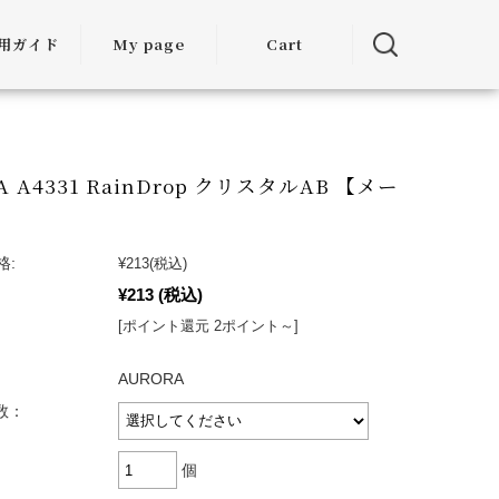
用ガイド
My page
Cart
用ガイド
・お届けに
ついて
A A4331 RainDrop クリスタルAB 【メー
】
方法につい
て
格:
¥213
(税込)
¥213
(税込)
・交換につ
いて
[ポイント還元 2ポイント～]
ランクアッ
AURORA
度について
入数：
ミア割（大
個
引）につい