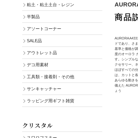
AURORA公
粘土・粘土土台・レジン
商品
半製品
アソートコーナー
AURORA A43
SALE品
ドであり、さ
基準と価格が
アウトレット品
度のオーロラ 
す。シンプル
デコ用素材
クセサリー、ネ
ほぼすべての分
は、カットと
工具類・接着剤・その他
あらゆる動きを
備えた AUR
サンキャッチャー
ょう
ラッピング用ギフト雑貨
クリスタル
スワロフスキー