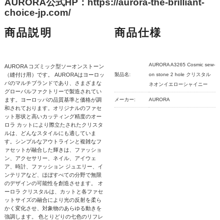
AURORA公式HP：https://aurora-the-brilliant-
choice-jp.com/
商品説明
商品仕様
AURORA A3265 Cosmic sew-
AURORA コズミック型ソーオンストーン
（縫付け用）です。 AURORAはヨーロッ
製品名:
on stone 2 hole クリスタル
パのマルチブランドであり、さまざまな
ネオンイエローシャイニー
グローバルファクトリーで製造されてい
ます。ヨーロッパの品質基準と価格が調
メーカー:
AURORA
和されております。オリジナルのファセ
ット形状と高いカッティング精度のオー
ロラ カットにより際立たされたクリスタ
ルは、どんなスタイルにも適していま
す。シンプルなアウトラインと複雑なフ
ァセットが融合した輝きは、ファッショ
ン、アクセサリー、ネイル、アイウェ
ア、時計、ファッション ジュエリー、イ
ンテリアなど、ほぼすべての分野で無限
のデザインの可能性を創造させます。 オ
ーロラ クリスタルは、カットと各ファセ
ットサイズの融合により光の反射を柔ら
かく変化させ、対象物のあらゆる動きを
強調します。 色とりどりの七色のリフレ