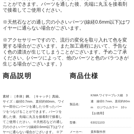
ことができます。パーツを通した後、先端に丸玉を接着剤
で接着してご使用ください。
※天然石などの通し穴の小さいパーツ(線経0.6mm以下)はワ
イヤーに通らない場合がございます。
※アクセサリーですので、流行の変化を取り入れて色を変
更する場合がございます。また加工過程において、予告な
く色の濃淡が生じてしまうことがございます。予めご了承
ください。(パーツによって、他のパーツと色のバラつきが
生じる場合がございます。)
商品説明
商品仕様
KIWA ワイヤーブレス細 3
素材：［本体］鋼、［キャッチ］真鍮。
サイズ：線径0.7mm、直径約60mm。ワイ
連 線径0.7mm、直径約60m
製品名:
ヤー部分にパーツを通したり作ったパー
m ロジウムカラー 10ヶ
ツをつなげることができます。パーツを
【お徳用】
通した後、先端に丸玉を接着剤で接着し
てご使用ください。 ※天然石などの通し
型番:
63021103
穴の小さいパーツ(線経0.6mm以下)はワイ
ヤーに通らない場合がございます。 ※ア
メーカー:
貴和製作所